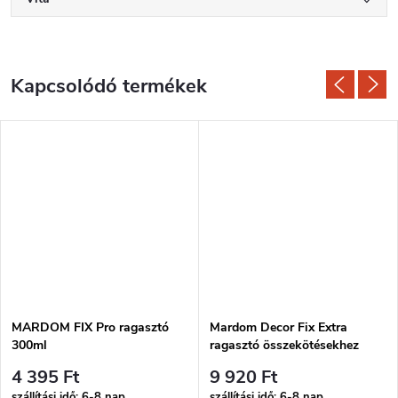
Kapcsolódó termékek
MARDOM FIX Pro ragasztó
Mardom Decor Fix Extra
300ml
ragasztó összekötésekhez
300ml
4 395 Ft
9 920 Ft
szállítási idő: 6-8 nap
szállítási idő: 6-8 nap