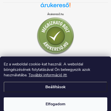
Árukereső.hu
Ez a weboldal cookie-kat használ. A weboldal
böngészésének folytatásával Ön beleegyezik azok
használatába.
További információ itt
.
Beállítások
Copyright 2026
HAUSDECO.HU
. Minden jog fenntartva.
Elfogadom
Shoptet készítette