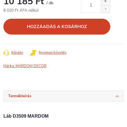
10 185 Ft
/ db
8 020 Ft ÁFA nélkül
Egységár:
HOZZÁADÁS A KOSÁRHOZ
Kérdés
Nyomon követés
Márka:
MARDOM DECOR
Termékleírás
Láb D3509 MARDOM