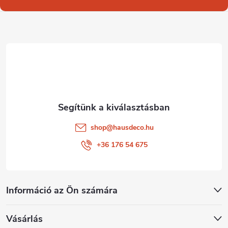
l
é
c
shop
@
hausdeco.hu
+36 176 54 675
Információ az Ön számára
Vásárlás