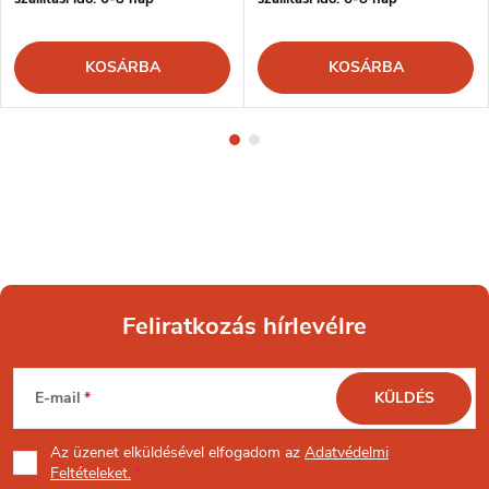
KOSÁRBA
KOSÁRBA
Feliratkozás hírlevélre
L
E-mail
KÜLDÉS
á
Az üzenet
elküldésével elfogadom az
Adatvédelmi
b
Feltételeket.