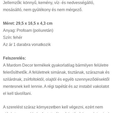
Jellemzők: könnyű, kemény, víz- és nedvességálló,
mosásálló, nem gyúlékony és nem mérgező.
Méret: 29,5 x 16,5 x 4,3 cm
Anyag: Profoam (poliuretán)
Szín: fehér
Az ár 1 darabra vonatkozik
Felszerelés:
A Mardom Decor termékek gyakorlatilag bármilyen felületre
felerősíthetők. A felületnek simának, tisztának, száraznak és
szilárdnak, zsírfoltoktól, olajtól és egyéb szennyeződésektől
mentesnek kell lennie. A régi tapétát és az instabil vakolatot
el kell távolítani.
A szerelést száraz környezetben kell végezni, ezért nem