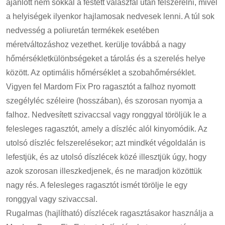
ajánlott nem sokkal a festett válaszfal után felszerelni, mivel
a helyiségek ilyenkor hajlamosak nedvesek lenni. A túl sok
nedvesség a poliuretán termékek esetében
méretváltozáshoz vezethet. kerülje továbbá a nagy
hőmérsékletkülönbségeket a tárolás és a szerelés helye
között. Az optimális hőmérséklet a szobahőmérséklet.
Vigyen fel Mardom Fix Pro ragasztót a falhoz nyomott
szegélyléc széleire (hosszában), és szorosan nyomja a
falhoz. Nedvesített szivaccsal vagy ronggyal töröljük le a
felesleges ragasztót, amely a díszléc alól kinyomódik. Az
utolsó díszléc felszerelésekor; azt mindkét végoldalán is
lefestjük, és az utolsó díszlécek közé illesztjük úgy, hogy
azok szorosan illeszkedjenek, és ne maradjon közöttük
nagy rés. A felesleges ragasztót ismét törölje le egy
ronggyal vagy szivaccsal.
Rugalmas (hajlítható) díszlécek ragasztásakor használja a