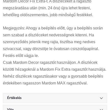
Mardom Decor Fix Extra-t. A díszléceket a ragasztó
megszáradása után (min. 24 óra) újra lehet festeni,
lehetőleg oldószermentes, jobb minőségű festékkel.
Megjegyzés: Ahogy a beépítés előtt, úgy a beépítés során
sem szabad a díszléceket nedvességnek kitenni. Ha
szennyeződés jelenik meg rajta, tisztítsa meg nedves
szivaccsal, vagy dörzsölje le óvatosan csiszolópapírral.
Festés előtt vágja le.
Csak Mardom Decor ragasztót használjon. A díszlécek
közötti hézagoknál a Mardom Fix Extra ragasztót használja.
Nehéz díszlécek ragasztásakor vagy a gyorsabb beépítés
érdekében ragasszon Mardom MAX ragasztóval.
Értékelés
Vita