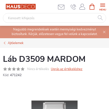
Ugrás
KOSÁR
a
fő
tartalomhoz
Nagyobb megrendelések esetén mennyiségi kedvezményt
biztosítunk. Kérjük, előzetesen vegye fel velünk a kapcsolatot.
Ajtóelemek
Láb D3509 MARDOM
Nincs értékelés
Ugrás az értékeléshez
Kód:
471242