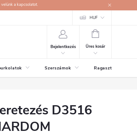
velünk a kapcsolatot.
HUF
KOSÁR
Üres kosár
Bejelentkezés
burkolatok
Szerszámok
Ragasztók
eretezés D3516
MARDOM