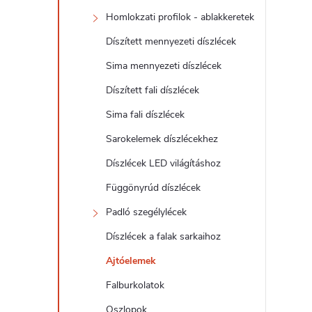
d
Homlokzati profilok - ablakkeretek
a
Díszített mennyezeti díszlécek
l
Sima mennyezeti díszlécek
Díszített fali díszlécek
s
Sima fali díszlécek
ó
Sarokelemek díszlécekhez
Díszlécek LED világításhoz
p
Függönyrúd díszlécek
a
Padló szegélylécek
Díszlécek a falak sarkaihoz
n
Ajtóelemek
e
Falburkolatok
Oszlopok