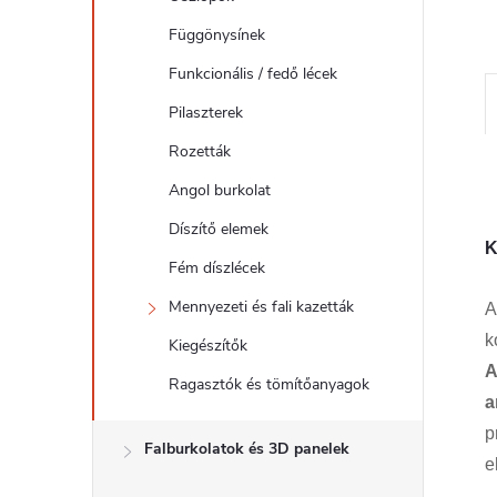
l
Függönysínek
Funkcionális / fedő lécek
Pilaszterek
Rozetták
Angol burkolat
Díszítő elemek
K
Fém díszlécek
Mennyezeti és fali kazetták
A
k
Kiegészítők
A
Ragasztók és tömítőanyagok
a
p
Falburkolatok és 3D panelek
e