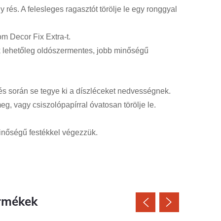
rés. A felesleges ragasztót törölje le egy ronggyal
m Decor Fix Extra-t.
ők lehetőleg oldószermentes, jobb minőségű
és során se tegye ki a díszléceket nedvességnek.
g, vagy csiszolópapírral óvatosan törölje le.
inőségű festékkel végezzük.
rmékek