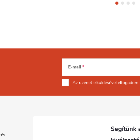
E-mail
Az üzenet
elküldésével elfogadom
tés