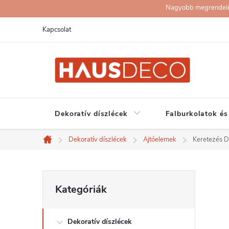
Ugrás
Nagyobb megrendelése
a
Kapcsolat
fő
tartalomhoz
Dekoratív díszlécek
Falburkolatok és
Dekoratív díszlécek
Ajtóelemek
Keretezés
Kezdőlap
O
Kategóriák
Kategóriák
átugrása
l
Dekoratív díszlécek