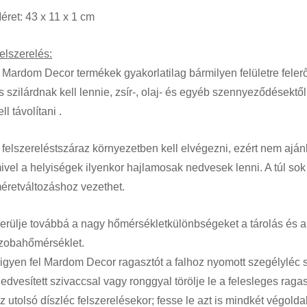
éret: 43 x 11 x 1 cm
elszerelés:
 Mardom Decor termékek gyakorlatilag bármilyen felületre feler
s szilárdnak kell lennie, zsír-, olaj- és egyéb szennyeződésekt
ell távolítani
.
 felszerelést
száraz környezetben kell elvégezni, ezért nem ajánlo
ivel a helyiségek ilyenkor hajlamosak nedvesek lenni. A
túl so
éretváltozáshoz vezethet.
erülje továbbá a nagy hőmérsékletkülönbségeket a tárolás és a 
zobahőmérséklet.
igyen fel Mardom Decor ragasztót a falhoz nyomott szegélyléc s
edvesített szivaccsal vagy ronggyal törölje le a felesleges ragas
z utolsó díszléc felszerelésekor; fesse le azt is mindkét végolda