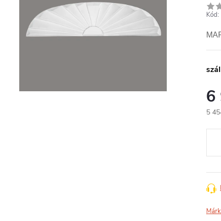
Kód:
MAR
szál
6
5 45
Egys
Márk