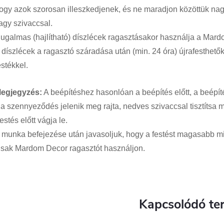
ogy azok szorosan illeszkedjenek, és ne maradjon közöttük nagy 
agy szivaccsal.
ugalmas (hajlítható) díszlécek ragasztásakor használja a Mardo
 díszlécek a ragasztó száradása után (min. 24 óra) újrafesthet
estékkel.
egjegyzés:
A beépítéshez hasonlóan a beépítés előtt, a beépít
a szennyeződés jelenik meg rajta, nedves szivaccsal tisztítsa me
estés előtt vágja le.
 munka befejezése után javasoljuk, hogy a festést magasabb m
sak Mardom Decor ragasztót használjon.
Kapcsolódó te