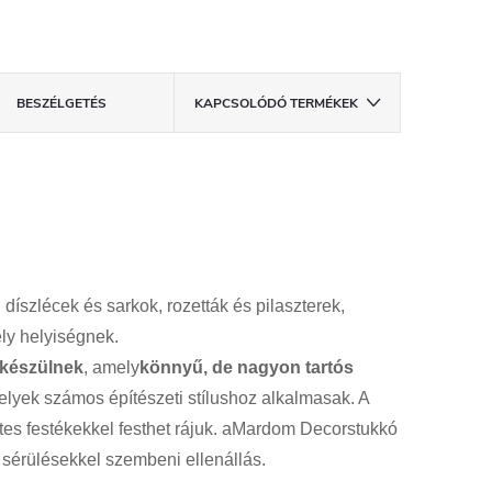
BESZÉLGETÉS
KAPCSOLÓDÓ TERMÉKEK
:
díszlécek
és
sarkok
, rozetták és pilaszterek,
ly helyiségnek.
készülnek
, amely
könnyű
, de
nagyon
tartós
elyek
számos
építészeti
stílushoz
alkalmasak
.
A
tes
festékekkel
festhet
rájuk.
a
Mardom
Decor
stukkó
sérülésekkel
szembeni
ellenállás
.