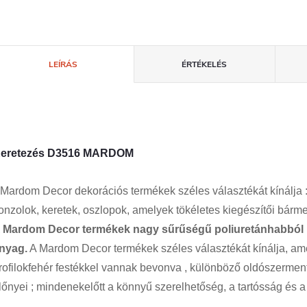
LEÍRÁS
ÉRTÉKELÉS
eretezés D3516 MARDOM
Mardom
Decor
dekorációs
termékek
széles
választékát
kínálja
onzolok, keretek, oszlopok, amelyek
tökéletes
kiegészítői
bárme
 Mardom Decor termékek
nagy sűrűségű
poliuretánhabból
nyag.
A
Mardom
Decor
termékek
széles
választékát
kínálja
, am
rofilok
fehér
festékkel
vannak bevonva
,
különböző
oldószermen
lőnyei
;
mindenekelőtt
a
könnyű szerelhetőség
, a
tartósság
és a