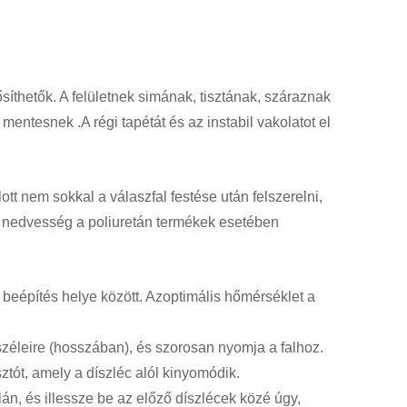
ősíthetők.
A felületnek simának, tisztának, száraznak
ől mentesnek
.
A régi tapétát és az instabil vakolatot el
tt nem sokkal a válaszfal festése után felszerelni,
k nedvesség a poliuretán termékek esetében
beépítés helye között.
Az
optimális hőmérséklet a
zéleire (hosszában), és szorosan nyomja a falhoz.
ztót, amely a díszléc alól kinyomódik.
lán, és illessze be az előző díszlécek közé úgy,