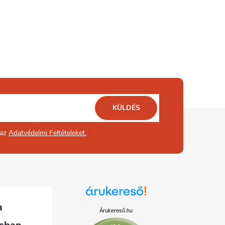
KÜLDÉS
 az
Adatvédelmi Feltételeket.
Árukereső.hu