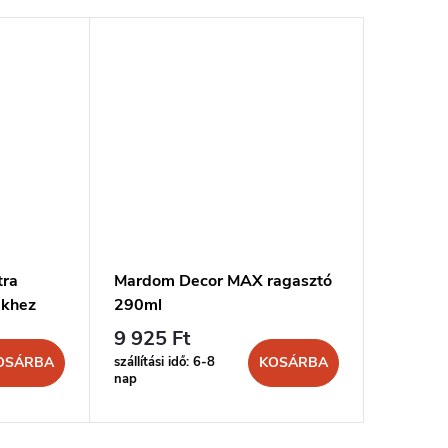
tra
Mardom Decor MAX ragasztó
MARDOM
ekhez
290ml
és stuk
9 925 Ft
4 436 
szállítási idő: 6-8
szállítási 
OSÁRBA
KOSÁRBA
nap
nap