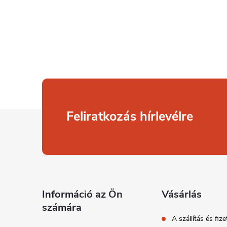
L
Feliratkozás hírlevélre
á
b
l
Információ az Ön
Vásárlás
számára
é
A szállítás és fize