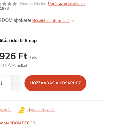
Nincs értékelés
Ugrás az értékeléshez
1873
DOM ajtókeret
Részletes információ
lítási idő: 6-8 nap
 926 Ft
/ db
4 Ft ÁFA nélkül
égár:
HOZZÁADÁS A KOSÁRHOZ
Kérdés
Nyomon követés
a:
MARDOM DECOR