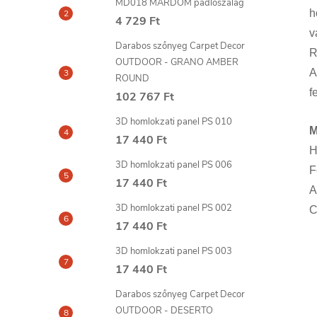
MD018 MARDOM padlószalag
h
4 729 Ft
v
Darabos szőnyeg Carpet Decor
R
OUTDOOR - GRANO AMBER
A
ROUND
f
102 767 Ft
3D homlokzati panel PS 010
M
17 440 Ft
H
3D homlokzati panel PS 006
F
17 440 Ft
A
3D homlokzati panel PS 002
C
17 440 Ft
3D homlokzati panel PS 003
17 440 Ft
Darabos szőnyeg Carpet Decor
OUTDOOR - DESERTO