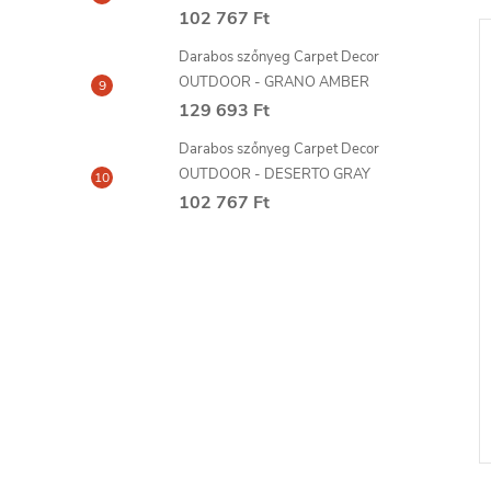
102 767 Ft
Darabos szőnyeg Carpet Decor
OUTDOOR - GRANO AMBER
129 693 Ft
Darabos szőnyeg Carpet Decor
OUTDOOR - DESERTO GRAY
102 767 Ft
cor MAX ragasztó
MARDOM glett hézagokhoz
és stukkó javításához 330g
4 436 Ft
6-8
szállítási idő: 6-8
KOSÁRBA
KOSÁRBA
nap