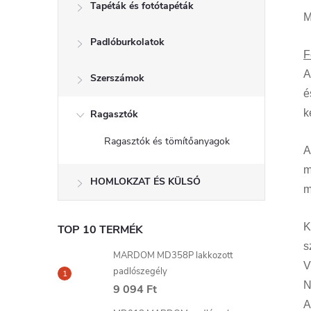
Tapéták és fotótapéták
M
Padlóburkolatok
F
A
Szerszámok
é
k
Ragasztók
Ragasztók és tömítőanyagok
A
m
HOMLOKZAT ÉS KÜLSŐ
m
K
TOP 10 TERMÉK
s
MARDOM MD358P lakkozott
V
padlószegély
N
9 094 Ft
A