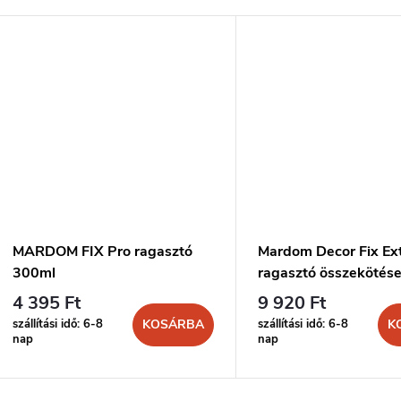
MARDOM FIX Pro ragasztó
Mardom Decor Fix Ex
300ml
ragasztó összekötés
300ml
4 395 Ft
9 920 Ft
szállítási idő: 6-8
szállítási idő: 6-8
KOSÁRBA
K
nap
nap