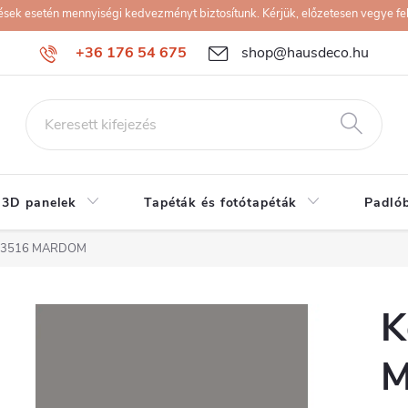
k esetén mennyiségi kedvezményt biztosítunk. Kérjük, előzetesen vegye fel 
+36 176 54 675
shop@hausdeco.hu
 3D panelek
Tapéták és fotótapéták
Padló
 D3516 MARDOM
K