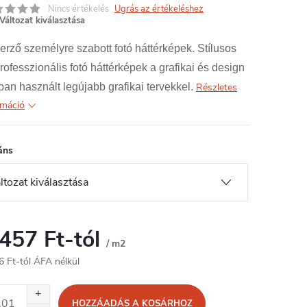
Nincs értékelés
Ugrás az értékeléshez
Változat kiválasztása
erző személyre szabott fotó háttérképek. Stílusos
rofesszionális fotó háttérképek a grafikai és design
ban használt legújabb grafikai tervekkel.
Részletes
rmáció
áns
 457 Ft
-tól
/ m2
6 Ft
-tól ÁFA nélkül
égár:
HOZZÁADÁS A KOSÁRHOZ