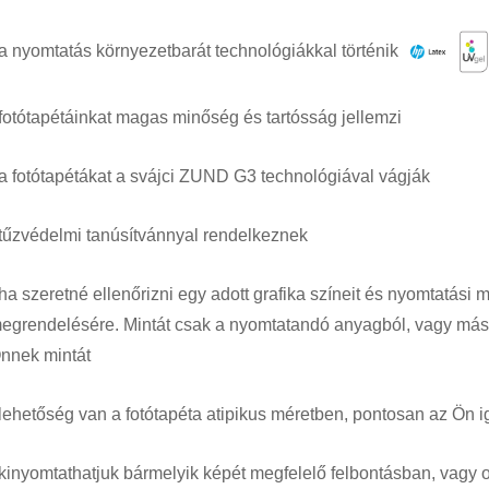
 a nyomtatás környezetbarát technológiákkal történik
 fotótapétáinkat magas minőség és tartósság jellemzi
 a fotótapétákat a svájci ZUND G3 technológiával vágják
 tűzvédelmi tanúsítvánnyal rendelkeznek
 ha szeretné ellenőrizni egy adott grafika színeit és nyomtatás
egrendelésére. Mintát csak a nyomtatandó anyagból, vagy más 
nnek mintát
 lehetőség van a fotótapéta atipikus méretben, pontosan az Ön i
 kinyomtathatjuk bármelyik képét megfelelő felbontásban, vagy 