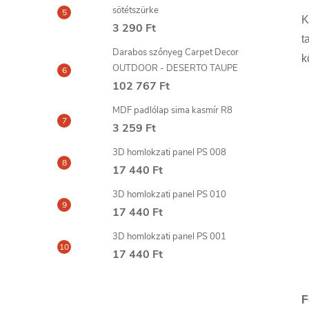
sötétszürke
K
3 290 Ft
t
Darabos szőnyeg Carpet Decor
k
OUTDOOR - DESERTO TAUPE
102 767 Ft
MDF padlólap sima kasmír R8
3 259 Ft
3D homlokzati panel PS 008
17 440 Ft
3D homlokzati panel PS 010
17 440 Ft
3D homlokzati panel PS 001
17 440 Ft
F