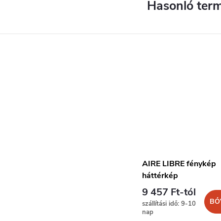
AIRE LIBRE fénykép
háttérkép
9 457 Ft-tól
BŐ
szállítási idő: 9-10
nap