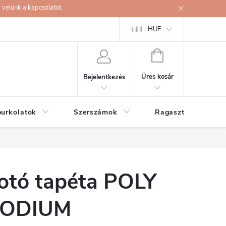
velünk a kapcsolatot.
HUF
KOSÁR
Üres kosár
Bejelentkezés
burkolatok
Szerszámok
Ragasztók
otó tapéta POLY
ODIUM