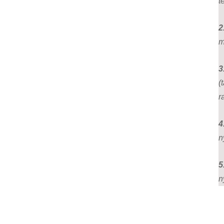
t
2
m
3
(
r
4
n
5
n