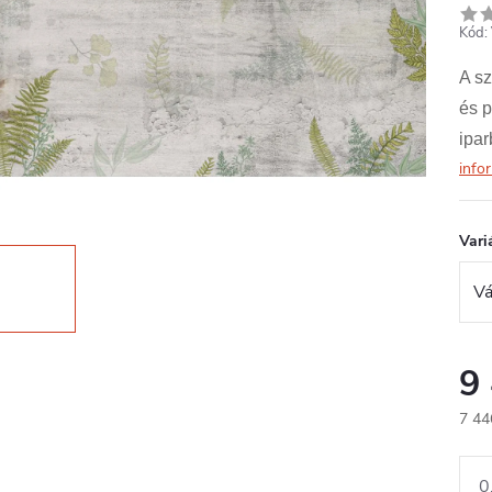
Kód:
A sz
és p
ipar
info
Vari
9
7 44
Egys