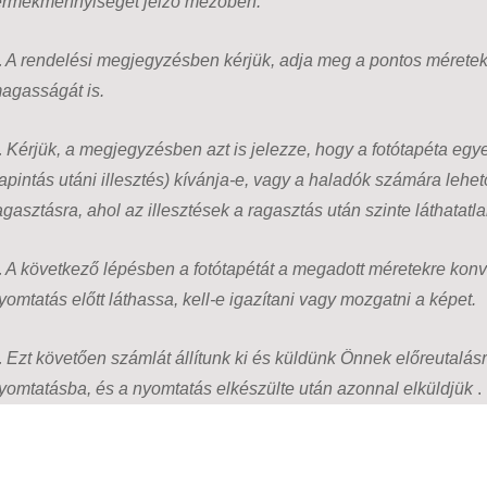
ermékmennyiséget jelző mezőben.
.
A rendelési megjegyzésben kérjük, adja meg a pontos méreteke
agasságát is.
.
Kérjük, a megjegyzésben azt is jelezze, hogy a fotótapéta egyes
tapintás utáni illesztés) kívánja-e, vagy a haladók számára lehe
agasztásra, ahol az illesztések a ragasztás után szinte láthatatl
.
A következő lépésben a fotótapétát a megadott méretekre konv
yomtatás előtt láthassa, kell-e igazítani vagy mozgatni a képet.
.
Ezt követően számlát állítunk ki és küldünk Önnek előreutalásra
yomtatásba, és a nyomtatás elkészülte után azonnal elküldjük
.