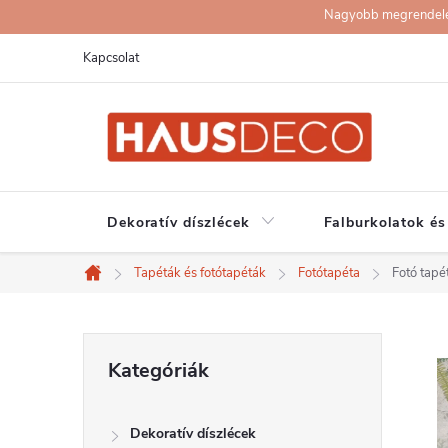
Ugrás
Nagyobb megrendelése
a
Kapcsolat
fő
tartalomhoz
Dekoratív díszlécek
Falburkolatok és
Tapéták és fotótapéták
Fotótapéta
Fotó tap
Kezdőlap
O
Kategóriák
Kategóriák
átugrása
l
Dekoratív díszlécek