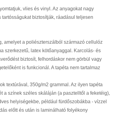
nyomtatjuk, vlies és vinyl. Az anyagokat nagy
 tartósságukat biztosítják, ráadásul teljesen
 amelyet a poliészterszálból származó cellulóz
ma szerkezetű, latex kötőanyaggal. Karcolás- és
averődést biztosít, felhordáskor nem görbül vagy
getelőként is funkcionál. A tapéta nem tartalmaz
mok textúrával, 350g/m2 grammal. Az ilyen tapéta
 a színek széles skáláján (a pasztelltől a feketéig),
dves helyiségekbe, például fürdőszobákba - vízzel
rdás előtt és után is laminálható folyékony