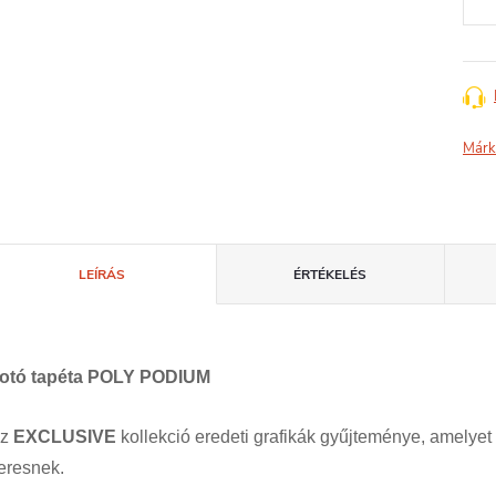
Márk
LEÍRÁS
ÉRTÉKELÉS
otó tapéta POLY PODIUM
Az
EXCLUSIVE
kollekció eredeti grafikák gyűjteménye, amelyet
eresnek.