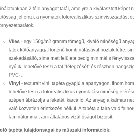
ínálatunkban 2 féle anyagot talál, amelyre a kiválasztott képet 
artósság jellemzi, a nyomatok fotorealisztikus színvisszaadást és
örnyezetbarátok.
Vlies
- egy 150g/m2 gramm tömegű, kiváló minőségű anyag,
latex kötőanyaggal történő kombinálásával hoztak létre, si
szakadásálló, sima matt felülete pedig minimális fényvissz
nyúlik, lehetővé teszi a fal "lélegzését" és részben hangszi
PVC-t.
Vinyl
- texturált vinil tapéta gyapjú alapanyagon, finom ho
lehetővé teszi a fotorealisztikus nyomtatási minőség elérését
szépen ábrázolja a feketét, karcálló. Az anyag alkalmas ne
való közvetlen érintkezés nélkül. A tapéta a falra való felho
laminátummal, ami általános vízállóságot biztosít.
otó tapéta tulajdonságai és műszaki információk: