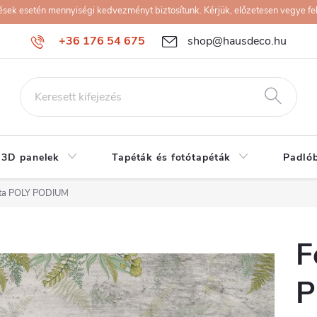
k esetén mennyiségi kedvezményt biztosítunk. Kérjük, előzetesen vegye fel 
+36 176 54 675
shop@hausdeco.hu
 3D panelek
Tapéták és fotótapéták
Padló
éta POLY PODIUM
F
P