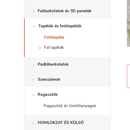
d
Falburkolatok és 3D panelek
a
Tapéták és fotótapéták
l
Fotótapéta
s
Fal tapéták
ó
Padlóburkolatok
p
Szerszámok
a
Ragasztók
n
Ragasztók és tömítőanyagok
e
HOMLOKZAT ÉS KÜLSŐ