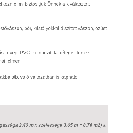
lkeznie, mi biztosítjuk Önnek a kiválasztott
festővászon, bőr, kristályokkal díszített vászon, ezüst
st: üveg, PVC, kompozit, fa, rétegelt lemez.
ail címen
kba stb. való változatban is kapható.
 magassága
2,40 m
x szélessége
3,65 m
=
8,76 m2
) a