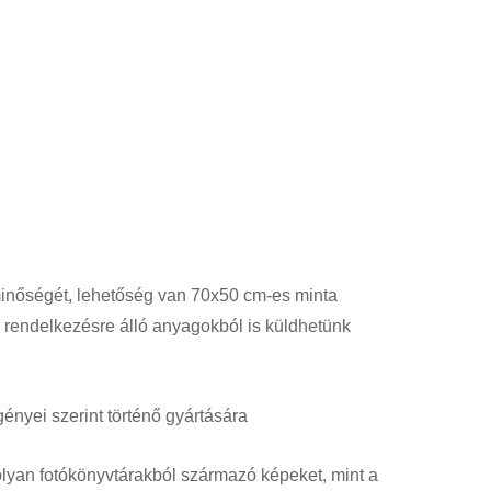
i minőségét, lehetőség van 70x50 cm-es minta
rendelkezésre álló anyagokból is küldhetünk
gényei szerint történő gyártására
olyan fotókönyvtárakból származó képeket, mint a