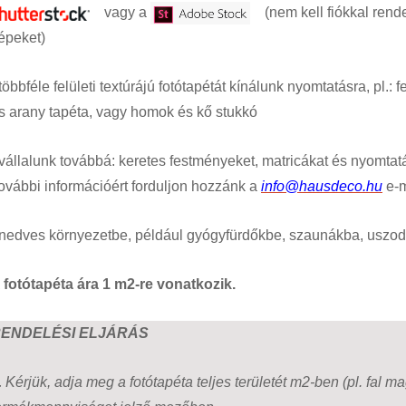
vagy a
(nem kell fiókkal rende
épeket)
 többféle felületi textúrájú fotótapétát kínálunk nyomtatásra, pl.: 
s arany tapéta, vagy homok és kő stukkó
 vállalunk továbbá: keretes festményeket, matricákat és nyomtatá
ovábbi információért forduljon hozzánk a
info@hausdeco.hu
e-m
 nedves környezetbe, például gyógyfürdőkbe, szaunákba, uszodá
 fotótapéta ára 1 m2-re vonatkozik.
ENDELÉSI ELJÁRÁS
.
Kérjük, adja meg a fotótapéta teljes területét m2-ben (pl. fal