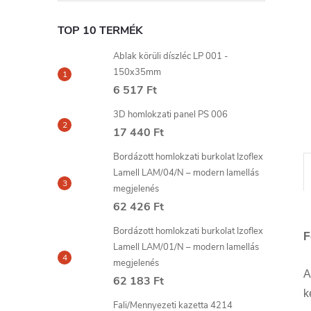
l
TOP 10 TERMÉK
Ablak körüli díszléc LP 001 -
150x35mm
6 517 Ft
3D homlokzati panel PS 006
17 440 Ft
Bordázott homlokzati burkolat Izoflex
Lamell LAM/04/N – modern lamellás
megjelenés
62 426 Ft
Bordázott homlokzati burkolat Izoflex
F
Lamell LAM/01/N – modern lamellás
megjelenés
62 183 Ft
k
Fali/Mennyezeti kazetta 4214