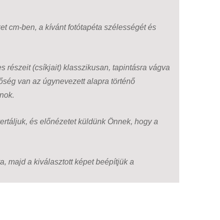
t cm-ben, a kívánt fotótapéta szélességét és
 részeit (csíkjait) klasszikusan, tapintásra vágva
tőség van az úgynevezett alapra történő
anok.
ertáljuk, és előnézetet küldünk Önnek, hogy a
, majd a kiválasztott képet beépítjük a