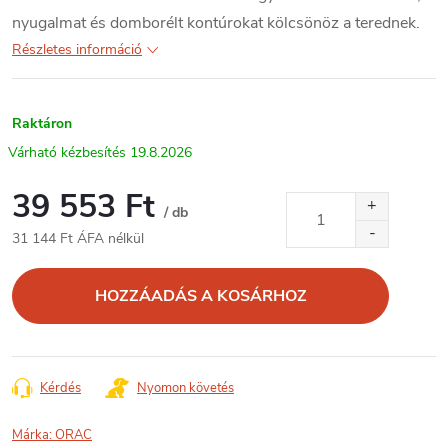
nyugalmat és domborélt kontúrokat kölcsönöz a terednek.
Részletes információ
Raktáron
19.8.2026
39 553 Ft
/ db
31 144 Ft ÁFA nélkül
Egységár:
HOZZÁADÁS A KOSÁRHOZ
Kérdés
Nyomon követés
Márka:
ORAC