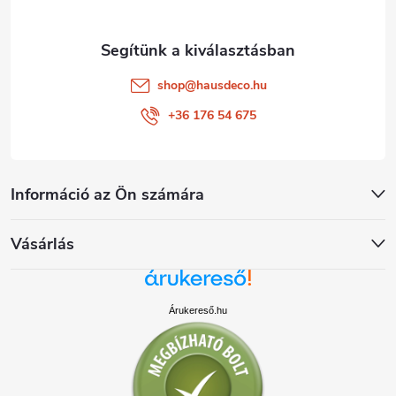
shop
@
hausdeco.hu
+36 176 54 675
Információ az Ön számára
Vásárlás
Árukereső.hu