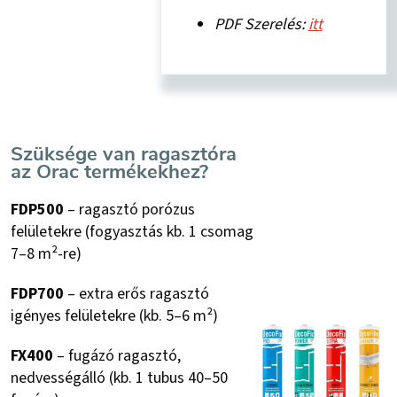
PDF Szerelés:
itt
Szüksége van ragasztóra
az Orac termékekhez?
FDP500
– ragasztó porózus
felületekre (fogyasztás kb. 1 csomag
7–8 m²-re)
FDP700
– extra erős ragasztó
igényes felületekre (kb. 5–6 m²)
FX400
– fugázó ragasztó,
nedvességálló (kb. 1 tubus 40–50