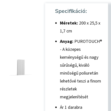
Specifikáció:
Méretek:
200 x 25,5 x
1,7 cm
Anyag:
PUROTOUCH®
- A közepes
keménységű és nagy
sűrűségű, kiváló
minőségű poliuretán
lehetővé teszi a finom
részletek
megjelenítését
Ár 1 darabra