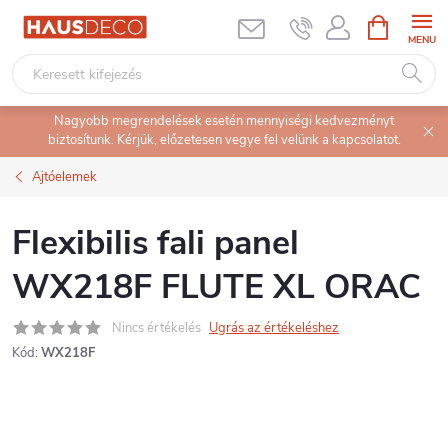
Ugrás
KOSÁR
a
fő
tartalomhoz
Nagyobb megrendelések esetén mennyiségi kedvezményt
biztosítunk. Kérjük, előzetesen vegye fel velünk a kapcsolatot.
Ajtóelemek
Flexibilis fali panel
WX218F FLUTE XL ORAC
Nincs értékelés
Ugrás az értékeléshez
Kód:
WX218F