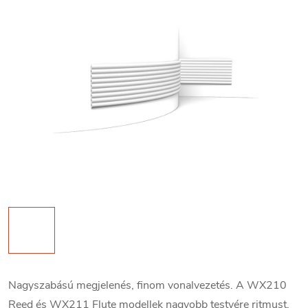
Nagyszabású megjelenés, finom vonalvezetés. A WX210
Reed és WX211 Flute modellek nagyobb testvére ritmust,