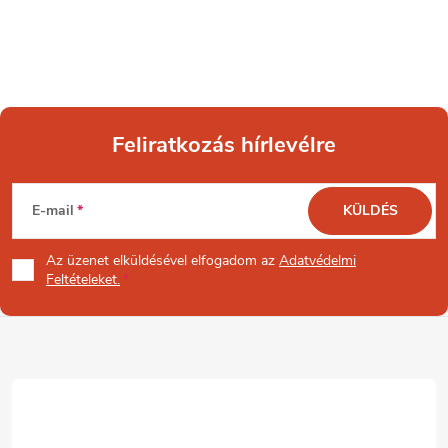
Feliratkozás hírlevélre
L
E-mail
KÜLDÉS
á
Az üzenet
elküldésével elfogadom az
Adatvédelmi
b
Feltételeket.
l
é
c