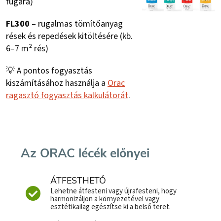
fugára)
FL300
– rugalmas tömítőanyag
rések és repedések kitöltésére (kb.
6–7 m² rés)
💡 A pontos fogyasztás
kiszámításához használja a
Orac
ragasztó fogyasztás kalkulátorát
.
Az ORAC lécék előnyei
ÁTFESTHETŐ
Lehetne átfesteni vagy újrafesteni, hogy
harmonizáljon a környezetével vagy
esztétikailag egészítse ki a belső teret.