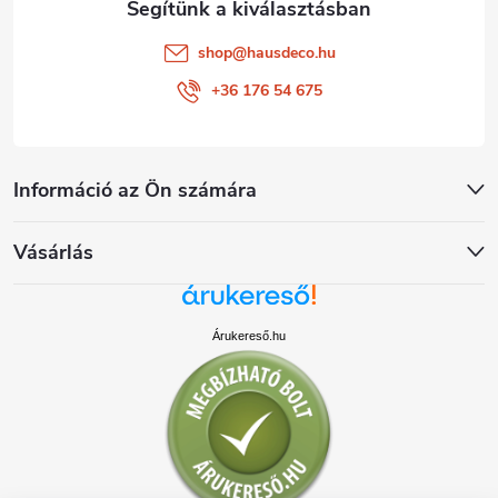
shop
@
hausdeco.hu
+36 176 54 675
Információ az Ön számára
Vásárlás
Árukereső.hu