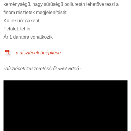
keménységű, nagy sűrűségű poliuretán lehetővé teszi a
finom részletek megjelenítését
Kollekció: Axxent
Felület: fehér
Ár 1 darabra vonatkozik
a díszlécek beépítése
a
díszlécek felszereléséről
szóló
videó
: