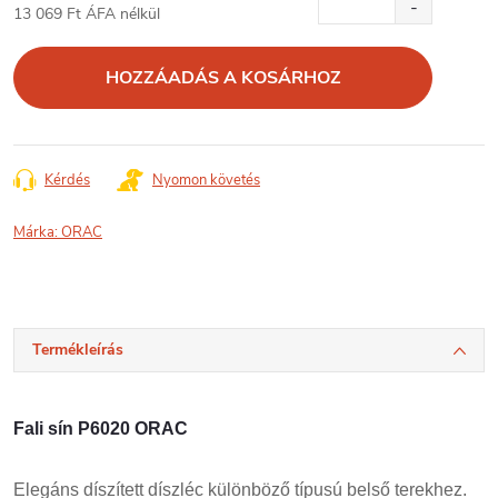
13 069 Ft ÁFA nélkül
Egységár:
HOZZÁADÁS A KOSÁRHOZ
Kérdés
Nyomon követés
Márka:
ORAC
Termékleírás
Fali sín P6020 ORAC
Elegáns díszített díszléc különböző típusú belső terekhez.