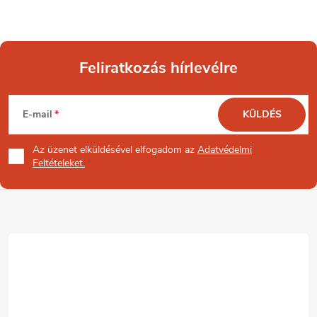
Feliratkozás hírlevélre
L
E-mail
KÜLDÉS
á
Az üzenet
elküldésével elfogadom az
Adatvédelmi
b
Feltételeket.
l
é
c