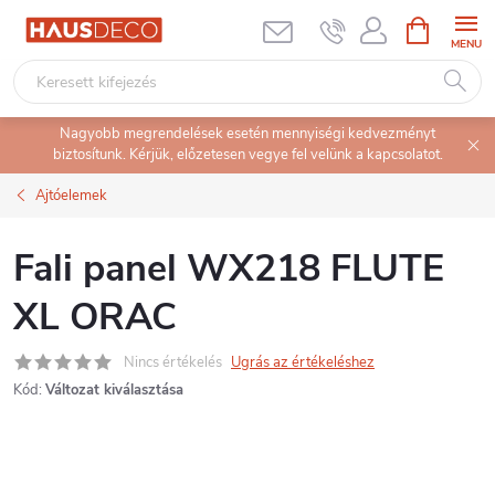
Ugrás
KOSÁR
a
fő
tartalomhoz
Nagyobb megrendelések esetén mennyiségi kedvezményt
biztosítunk. Kérjük, előzetesen vegye fel velünk a kapcsolatot.
Ajtóelemek
Fali panel WX218 FLUTE
XL ORAC
Nincs értékelés
Ugrás az értékeléshez
Kód:
Változat kiválasztása