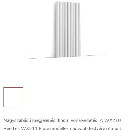
Nagyszabású megjelenés, finom vonalvezetés. A WX210
Reed és WX211 Flute modellek nagyobb testvére ritmust,