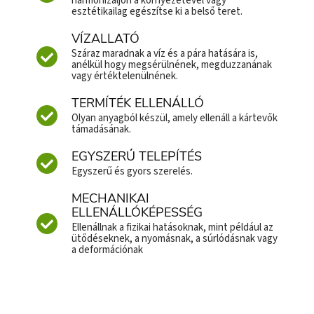
harmonizáljon a környezetével vagy
esztétikailag egészítse ki a belső teret.
VÍZALLATÓ
Száraz maradnak a víz és a pára hatására is,
anélkül hogy megsérülnének, megduzzanának
vagy értéktelenülnének.
TERMÍTÉK ELLENÁLLÓ
Olyan anyagból készül, amely ellenáll a kártevők
támadásának.
EGYSZERŰ TELEPÍTÉS
Egyszerű és gyors szerelés.
MECHANIKAI
ELLENÁLLÓKÉPESSÉG
Ellenállnak a fizikai hatásoknak, mint például az
ütődéseknek, a nyomásnak, a súrlódásnak vagy
a deformációnak