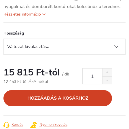
nyugalmat és domborélt kontúrokat kölcsönöz a terednek.
Részletes információ
Hosszúság
15 815 Ft
-tól
/ db
12 453 Ft
-tól ÁFA nélkül
Egységár:
HOZZÁADÁS A KOSÁRHOZ
Kérdés
Nyomon követés