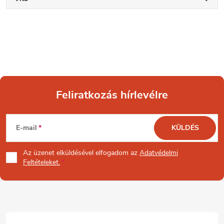
Feliratkozás hírlevélre
L
E-mail
KÜLDÉS
á
Az üzenet
elküldésével elfogadom az
Adatvédelmi
b
Feltételeket.
l
é