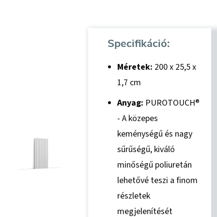
Specifikáció:
Méretek:
200 x 25,5 x
1,7 cm
Anyag:
PUROTOUCH®
- A közepes
keménységű és nagy
sűrűségű, kiváló
minőségű poliuretán
lehetővé teszi a finom
részletek
megjelenítését