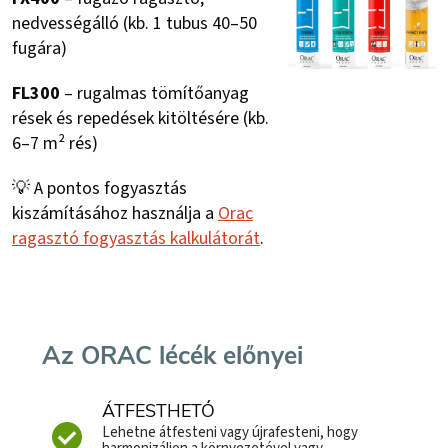
nedvességálló (kb. 1 tubus 40–50
fugára)
FL300
– rugalmas tömítőanyag
rések és repedések kitöltésére (kb.
6–7 m² rés)
💡 A pontos fogyasztás
kiszámításához használja a
Orac
ragasztó fogyasztás kalkulátorát
.
Az ORAC lécék előnyei
ÁTFESTHETŐ
Lehetne átfesteni vagy újrafesteni, hogy