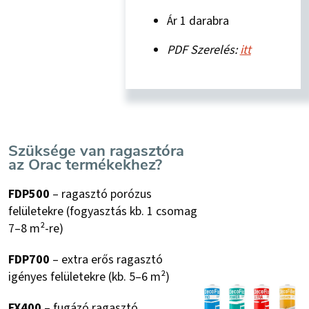
Ár 1 darabra
PDF Szerelés:
itt
Szüksége van ragasztóra
az Orac termékekhez?
FDP500
– ragasztó porózus
felületekre (fogyasztás kb. 1 csomag
7–8 m²-re)
FDP700
– extra erős ragasztó
igényes felületekre (kb. 5–6 m²)
FX400
– fugázó ragasztó,