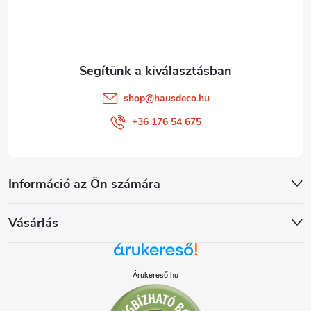
c
shop
@
hausdeco.hu
+36 176 54 675
Információ az Ön számára
Vásárlás
Árukereső.hu