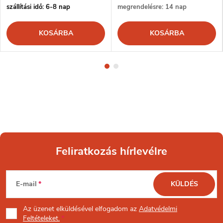
szállítási idő: 6-8 nap
megrendelésre: 14 nap
KOSÁRBA
KOSÁRBA
Feliratkozás hírlevélre
L
E-mail
KÜLDÉS
á
Az üzenet
elküldésével elfogadom az
Adatvédelmi
Feltételeket.