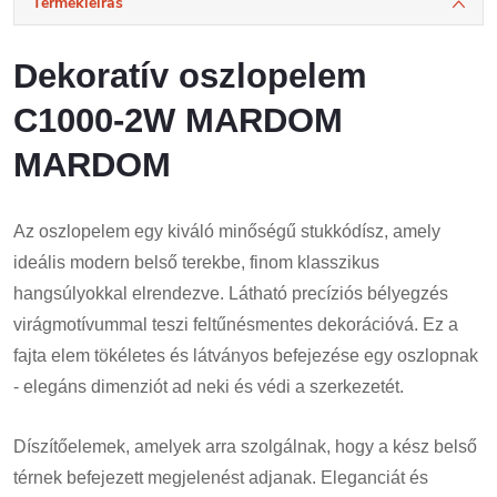
Termékleírás
Dekoratív oszlopelem
C1000-2W MARDOM
MARDOM
Az oszlopelem egy kiváló minőségű stukkódísz, amely
ideális modern belső terekbe, finom klasszikus
hangsúlyokkal elrendezve. Látható precíziós bélyegzés
virágmotívummal teszi feltűnésmentes dekorációvá. Ez a
fajta elem tökéletes és látványos befejezése egy oszlopnak
- elegáns dimenziót ad neki és védi a szerkezetét.
Díszítőelemek, amelyek arra szolgálnak, hogy a kész belső
térnek befejezett megjelenést adjanak. Eleganciát és