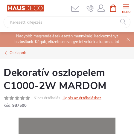
Ugrás
KOSÁR
a
fő
tartalomhoz
Nagyobb megrendelések esetén mennyiségi kedvezményt
biztosítunk. Kérjük, előzetesen vegye fel velünk a kapcsolatot.
Oszlopok
Dekoratív oszlopelem
C1000-2W MARDOM
Nincs értékelés
Ugrás az értékeléshez
Kód:
987500