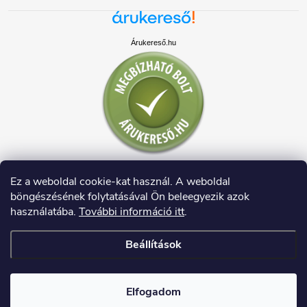
Árukereső.hu
Ez a weboldal cookie-kat használ. A weboldal
böngészésének folytatásával Ön beleegyezik azok
használatába.
További információ itt
.
Beállítások
Copyright 2026
HAUSDECO.HU
. Minden jog fenntartva.
Elfogadom
Shoptet készítette