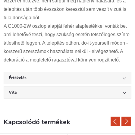
vízzel érintkezve, nem sárgul meg napfény hatására, és a
telepítés után több évszakon keresztül sem veszít vizuális
tulajdonságaiból.
A C1000-2W oszlop alapját fehér alapfestékkel vonták be,
ami lehetővé teszi, hogy szükség esetén tetszőleges színre
átfesthető legyen. A telepítés otthon, do-it-yourself módon -
korszerű szerszámok használata nélkül - elvégezhető. A
dekoráció a megfelelő ragasztóval könnyen rögzíthető.
Értékelés
Vita
Kapcsolódó termékek