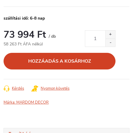
szállítási idő: 6-8 nap
73 994 Ft
/ db
58 263 Ft ÁFA nélkül
Egységár:
HOZZÁADÁS A KOSÁRHOZ
Kérdés
Nyomon követés
Márka:
MARDOM DECOR