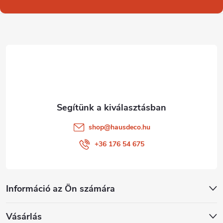
b
l
é
c
shop
@
hausdeco.hu
+36 176 54 675
Információ az Ön számára
Vásárlás