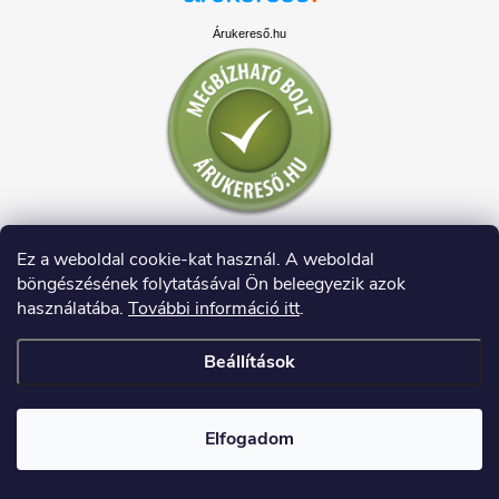
Árukereső.hu
Ez a weboldal cookie-kat használ. A weboldal
böngészésének folytatásával Ön beleegyezik azok
használatába.
További információ itt
.
Beállítások
Copyright 2026
HAUSDECO.HU
. Minden jog fenntartva.
Elfogadom
Shoptet készítette