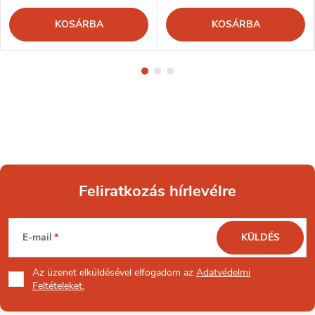
KOSÁRBA
KOSÁRBA
Feliratkozás hírlevélre
L
E-mail
KÜLDÉS
á
Az üzenet
elküldésével elfogadom az
Adatvédelmi
b
Feltételeket.