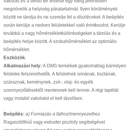
vakolás és a belső tér festése egy ideig jelentősen
megnövelik a helyiség páratartalmát. Ilyen körülmények
között ne tárolja és ne szerelje fel a díszléceket. A beépítés
során kerülje a nedves felületekkel való érintkezést. Kerülje
továbbá a nagy hőmérsékletkülönbségeket a tárolás és a
beépítés helye között. A szobahőmérséklet az optimális
hőmérséklet.
Eszközök.
Alkalmazási hely:
A DMS termékek gyakorlatilag bármilyen
felületre felszerelhetők. A felületnek simának, tisztának,
száraznak, keménynek, zsír-, olaj- és egyéb
szennyeződésektől mentesnek kell lennie. A régi tapétát
vagy instabil vakolatot el kell távolítani.
Beépítés:
a) Formázás a falhoz/mennyezethez
Ragasztófésű vagy extruder pisztoly segítségével