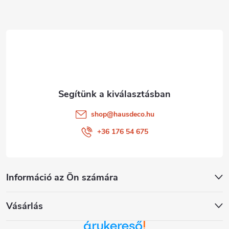
l
é
c
shop
@
hausdeco.hu
+36 176 54 675
Információ az Ön számára
Vásárlás