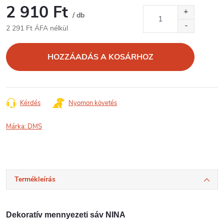
2 910 Ft
/ db
2 291 Ft ÁFA nélkül
Egységár:
HOZZÁADÁS A KOSÁRHOZ
Kérdés
Nyomon követés
Márka:
DMS
Termékleírás
Dekoratív mennyezeti sáv NINA