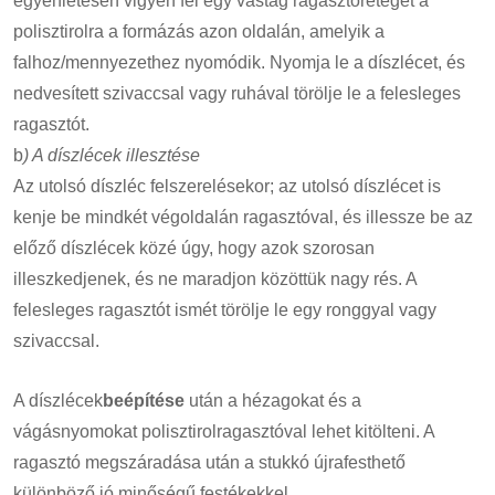
egyenletesen vigyen fel egy vastag ragasztóréteget a
polisztirolra a formázás azon oldalán, amelyik a
falhoz/mennyezethez nyomódik. Nyomja le a díszlécet, és
nedvesített szivaccsal vagy ruhával törölje le a felesleges
ragasztót.
b
) A díszlécek illesztése
Az utolsó díszléc felszerelésekor; az utolsó díszlécet is
kenje be mindkét végoldalán ragasztóval, és illessze be az
előző díszlécek közé úgy, hogy azok szorosan
illeszkedjenek, és ne maradjon közöttük nagy rés. A
felesleges ragasztót ismét törölje le egy ronggyal vagy
szivaccsal.
A díszlécek
beépítése
után a hézagokat és a
vágásnyomokat polisztirolragasztóval lehet kitölteni. A
ragasztó megszáradása után a stukkó újrafesthető
különböző jó minőségű festékekkel.