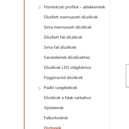
d
Homlokzati profilok - ablakkeretek
a
Díszített mennyezeti díszlécek
l
Sima mennyezeti díszlécek
Díszített fali díszlécek
s
Sima fali díszlécek
ó
Sarokelemek díszlécekhez
Díszlécek LED világításhoz
p
Függönyrúd díszlécek
a
Padló szegélylécek
Díszlécek a falak sarkaihoz
n
Ajtóelemek
e
Falburkolatok
Oszlopok