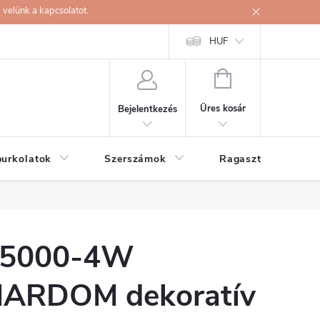
velünk a kapcsolatot.
HUF
KOSÁR
Üres kosár
Bejelentkezés
burkolatok
Szerszámok
Ragasztók
5000-4W
ARDOM dekoratív