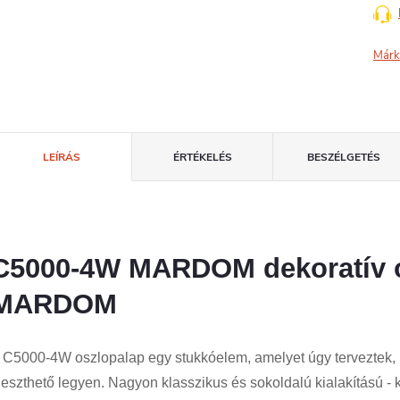
Márk
LEÍRÁS
ÉRTÉKELÉS
BESZÉLGETÉS
C5000-4W MARDOM dekoratív 
MARDOM
 C5000-4W oszlopalap egy stukkóelem, amelyet úgy terveztek,
lleszthető legyen. Nagyon klasszikus és sokoldalú kialakítású - k