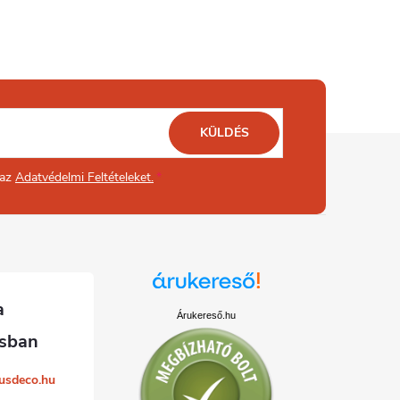
KÜLDÉS
 az
Adatvédelmi Feltételeket.
Árukereső.hu
usdeco.hu