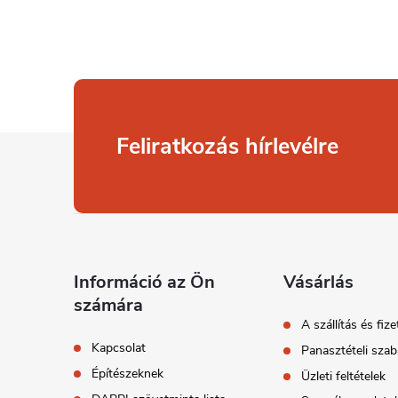
L
Feliratkozás hírlevélre
á
b
l
Információ az Ön
Vásárlás
számára
é
A szállítás és fize
Kapcsolat
Panasztételi szab
c
Építészeknek
Üzleti feltételek