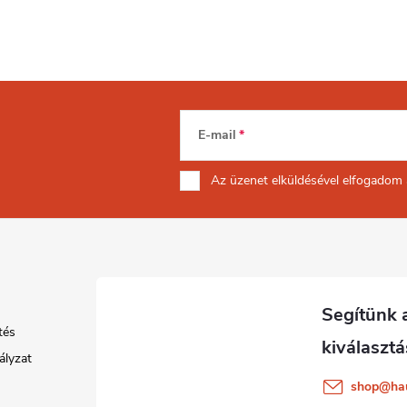
E-mail
Az üzenet
elküldésével elfogadom
tés
ályzat
shop
@
ha