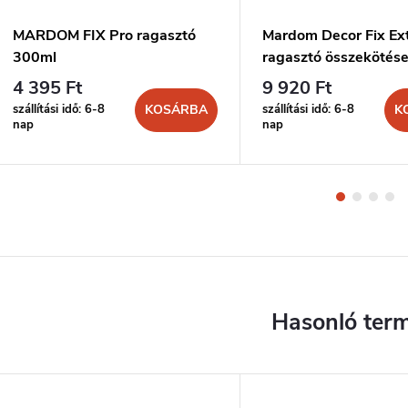
MARDOM FIX Pro ragasztó
Mardom Decor Fix Ex
300ml
ragasztó összekötés
300ml
4 395 Ft
9 920 Ft
szállítási idő: 6-8
szállítási idő: 6-8
KOSÁRBA
K
nap
nap