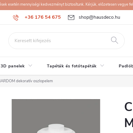
k esetén mennyiségi kedvezményt biztosítunk. Kérjük, előzetesen vegye fel 
+36 176 54 675
shop@hausdeco.hu
 3D panelek
Tapéták és fotótapéták
Padló
RDOM dekoratív oszlopelem
C
M