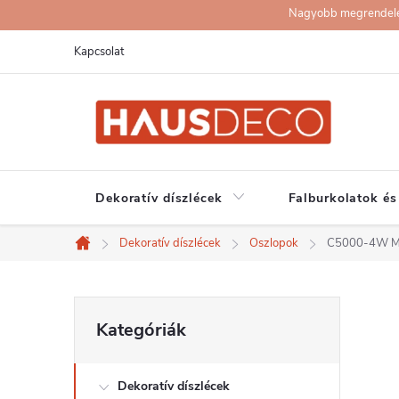
Ugrás
Nagyobb megrendelése
a
Kapcsolat
fő
tartalomhoz
Dekoratív díszlécek
Falburkolatok és
Dekoratív díszlécek
Oszlopok
C5000-4W MA
Kezdőlap
O
Kategóriák
Kategóriák
átugrása
l
Dekoratív díszlécek