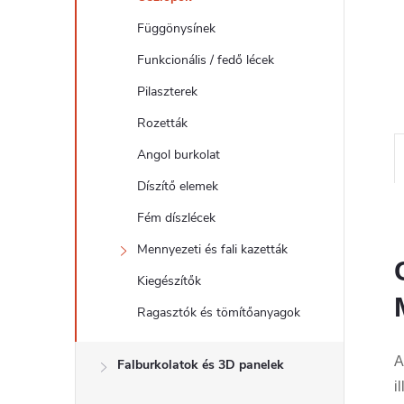
l
Függönysínek
Funkcionális / fedő lécek
Pilaszterek
Rozetták
Angol burkolat
Díszítő elemek
Fém díszlécek
Mennyezeti és fali kazetták
Kiegészítők
Ragasztók és tömítőanyagok
A
Falburkolatok és 3D panelek
i