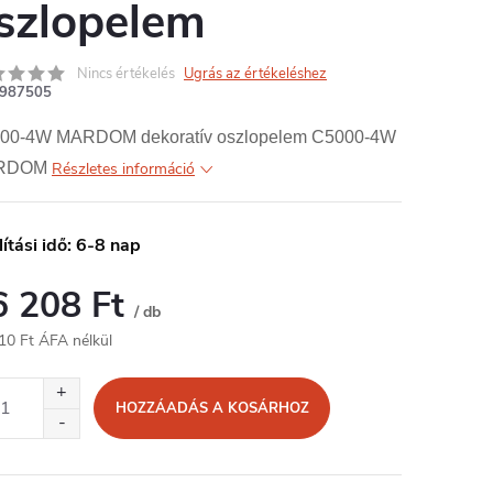
szlopelem
Nincs értékelés
Ugrás az értékeléshez
987505
00-4W MARDOM dekoratív oszlopelem C5000-4W
RDOM
Részletes információ
lítási idő: 6-8 nap
6 208 Ft
/ db
10 Ft ÁFA nélkül
égár:
HOZZÁADÁS A KOSÁRHOZ