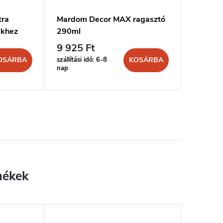
tra
Mardom Decor MAX ragasztó
MARDOM
ekhez
290ml
és stuk
9 925 Ft
4 436 
szállítási idő: 6-8
szállítási 
OSÁRBA
KOSÁRBA
nap
nap