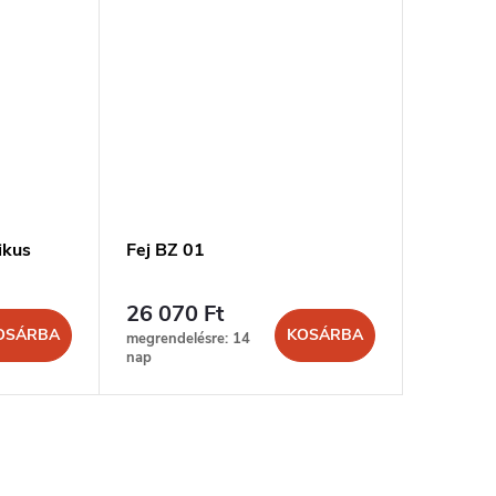
ikus
Fej BZ 01
26 070 Ft
OSÁRBA
KOSÁRBA
megrendelésre: 14
nap