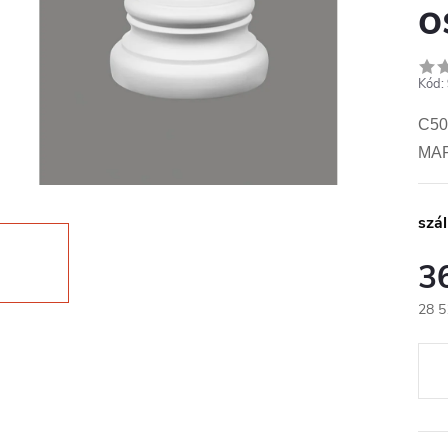
o
Kód:
C50
MA
szál
3
28 5
Egys