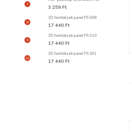
3 259 Ft
cor MAX ragasztó
MARDOM glett hézagokhoz
3D homlokzati panel PS 008
és stukkó javításához 330g
17 440 Ft
4 436 Ft
6-8
szállítási idő: 6-8
KOSÁRBA
KOSÁRBA
3D homlokzati panel PS 010
nap
17 440 Ft
3D homlokzati panel PS 001
17 440 Ft