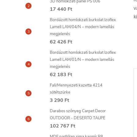
3D homlokzati panel PS 006
v
17 440 Ft
k
Bordázott homlokzati burkolat Izoflex
Lamell LAM/04/N – modern lamellás
megjelenés
62 426 Ft
Bordázott homlokzati burkolat Izoflex
Lamell LAM/01/N – modern lamellás
megjelenés
62 183 Ft
Fali/Mennyezeti kazetta 4214
sötétszürke
3 290 Ft
Darabos szőnyeg Carpet Decor
OUTDOOR - DESERTO TAUPE
102 767 Ft
MDF padlólap sima kasmír R8