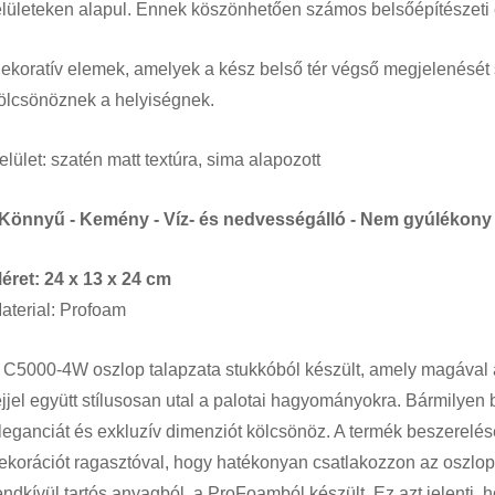
elületeken alapul. Ennek köszönhetően számos belsőépítészeti 
ekoratív elemek, amelyek a kész belső tér végső megjelenését 
ölcsönöznek a helyiségnek.
elület: szatén matt textúra, sima
alapozott
 Könnyű - Kemény - Víz- és nedvességálló - Nem gyúlékon
éret:
24 x 13 x 24
cm
aterial: Profoam
 C5000-4W oszlop talapzata stukkóból készült, amely magával a
ejjel együtt stílusosan utal a palotai hagyományokra. Bármilyen 
leganciát és exkluzív dimenziót kölcsönöz. A termék beszerelé
ekorációt ragasztóval, hogy hatékonyan csatlakozzon az oszlo
endkívül tartós anyagból, a ProFoamból készült. Ez azt jelenti,