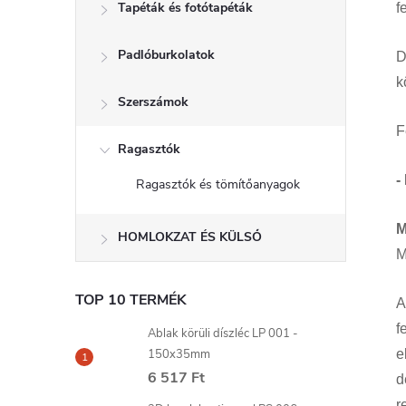
Tapéták és fotótapéták
f
Padlóburkolatok
D
k
Szerszámok
F
Ragasztók
-
Ragasztók és tömítőanyagok
M
HOMLOKZAT ÉS KÜLSŐ
M
TOP 10 TERMÉK
A
f
Ablak körüli díszléc LP 001 -
150x35mm
e
6 517 Ft
d
r