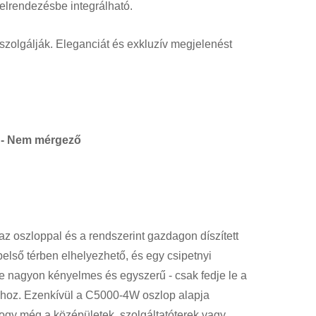
elrendezésbe integrálható.
szolgálják. Eleganciát és exkluzív megjelenést
y - Nem mérgező
z oszloppal és a rendszerint gazdagon díszített
belső térben elhelyezhető, és egy csipetnyi
se nagyon kényelmes és egyszerű - csak fedje le a
phoz. Ezenkívül a C5000-4W oszlop alapja
 hogy még a középületek, szolgáltatóterek vagy