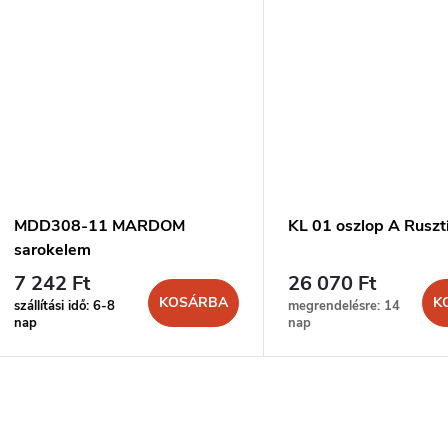
MDD308-11 MARDOM
KL 01 oszlop A Ruszt
sarokelem
7 242 Ft
26 070 Ft
KOSÁRBA
K
szállítási idő: 6-8
megrendelésre: 14
nap
nap