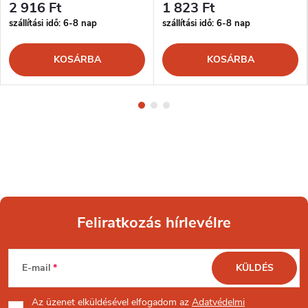
2 916 Ft
1 823 Ft
szállítási idő: 6-8 nap
szállítási idő: 6-8 nap
KOSÁRBA
KOSÁRBA
Feliratkozás hírlevélre
L
E-mail
KÜLDÉS
á
Az üzenet
elküldésével elfogadom az
Adatvédelmi