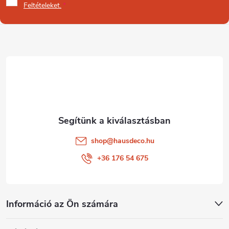
b
Feltételeket.
l
é
c
shop
@
hausdeco.hu
+36 176 54 675
Információ az Ön számára