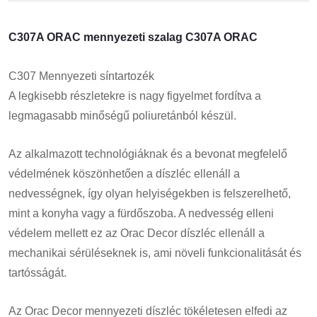
C307A ORAC mennyezeti szalag C307A ORAC
C307 Mennyezeti síntartozék
A legkisebb részletekre is nagy figyelmet fordítva a
legmagasabb minőségű poliuretánból készül.
Az alkalmazott technológiáknak és a bevonat megfelelő
védelmének köszönhetően a díszléc ellenáll a
nedvességnek, így olyan helyiségekben is felszerelhető,
mint a konyha vagy a fürdőszoba. A nedvesség elleni
védelem mellett ez az Orac Decor díszléc ellenáll a
mechanikai sérüléseknek is, ami növeli funkcionalitását és
tartósságát.
Az Orac Decor mennyezeti díszléc tökéletesen elfedi az