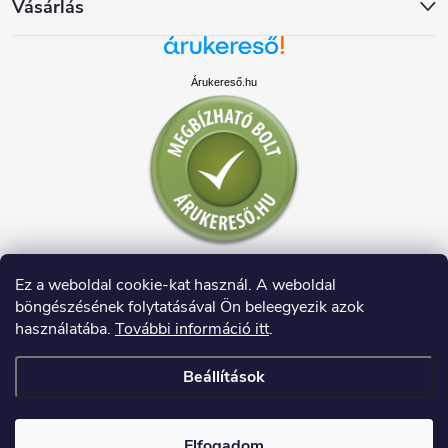
Vásárlás
Árukereső.hu
Ez a weboldal cookie-kat használ. A weboldal
böngészésének folytatásával Ön beleegyezik azok
használatába.
További információ itt
.
Beállítások
Copyright 2026
HAUSDECO.HU
. Minden jog fenntartva.
Elfogadom