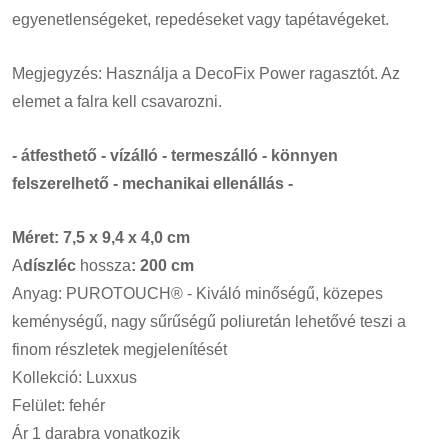
egyenetlenségeket, repedéseket vagy tapétavégeket.
Megjegyzés: Használja a DecoFix Power ragasztót. Az
elemet a falra kell csavarozni.
- átfesthető - vízálló - termeszálló - könnyen
felszerelhető - mechanikai ellenállás -
Méret: 7,5 x 9,4 x 4,0 cm
A
díszléc
hossza
: 200 cm
Anyag: PUROTOUCH® - Kiváló minőségű, közepes
keménységű, nagy sűrűségű poliuretán lehetővé teszi a
finom részletek megjelenítését
Kollekció: Luxxus
Felület: fehér
Ár 1 darabra vonatkozik