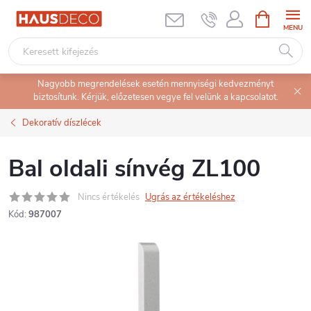
Ugrás
KOSÁR
a
fő
tartalomhoz
Nagyobb megrendelések esetén mennyiségi kedvezményt
biztosítunk. Kérjük, előzetesen vegye fel velünk a kapcsolatot.
Dekoratív díszlécek
Bal oldali sínvég ZL100
Nincs értékelés
Ugrás az értékeléshez
Kód:
987007