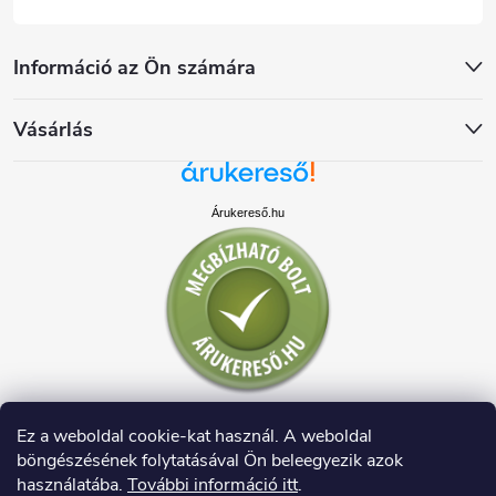
Információ az Ön számára
Vásárlás
Árukereső.hu
Ez a weboldal cookie-kat használ. A weboldal
böngészésének folytatásával Ön beleegyezik azok
használatába.
További információ itt
.