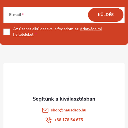
L
E-mail
KÜLDÉS
á
Az üzenet
elküldésével elfogadom az
Adatvédelmi
b
Feltételeket.
l
é
c
shop
@
hausdeco.hu
+36 176 54 675