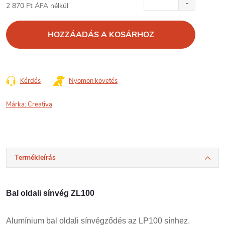
2 870 Ft ÁFA nélkül
Egységár:
HOZZÁADÁS A KOSÁRHOZ
Kérdés
Nyomon követés
Márka:
Creativa
Termékleírás
Bal oldali sínvég ZL100
Alumínium bal oldali sínvégződés az LP100 sínhez.