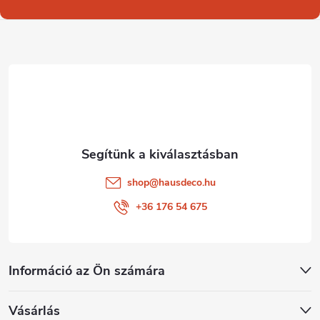
b
l
é
c
shop
@
hausdeco.hu
+36 176 54 675
Információ az Ön számára
Vásárlás