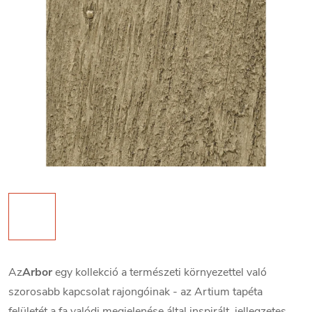
Az
Arbor
egy kollekció a természeti környezettel való
szorosabb kapcsolat rajongóinak - az Artium tapéta
felületét a fa valódi megjelenése által inspirált, jellegzetes