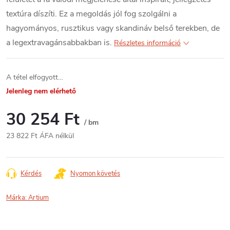
textúra díszíti. Ez a megoldás jól fog szolgálni a
hagyományos, rusztikus vagy skandináv belső terekben, de
a legextravagánsabbakban is.
Részletes információ
A tétel elfogyott…
Jelenleg nem elérhető
30 254 Ft
/ bm
23 822 Ft ÁFA nélkül
Egységár:
Kérdés
Nyomon követés
Márka:
Artium