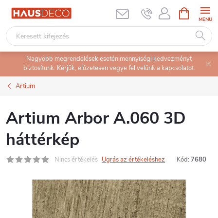
Ugrás
KOSÁR
a
fő
tartalomhoz
Nagyobb megrendelések esetén mennyiségi kedvezményt
biztosítunk. Kérjük, előzetesen vegye fel velünk a kapcsolatot.
Artium
Artium Arbor A.060 3D
háttérkép
Nincs értékelés
Ugrás az értékeléshez
Kód:
7680