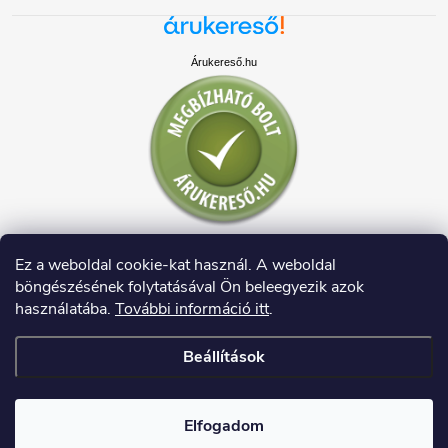
Árukereső.hu
Ez a weboldal cookie-kat használ. A weboldal
böngészésének folytatásával Ön beleegyezik azok
használatába.
További információ itt
.
Beállítások
Copyright 2026
HAUSDECO.HU
. Minden jog fenntartva.
Elfogadom
Shoptet készítette