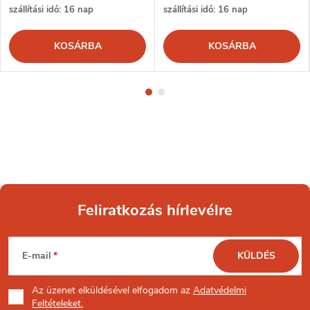
szállítási idő: 16 nap
szállítási idő: 16 nap
KOSÁRBA
KOSÁRBA
Feliratkozás hírlevélre
L
E-mail
KÜLDÉS
á
Az üzenet
elküldésével elfogadom az
Adatvédelmi
Feltételeket.