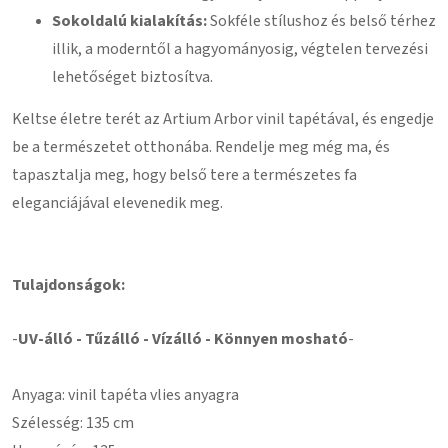
Sokoldalú kialakítás:
Sokféle stílushoz és belső térhez
illik, a moderntől a hagyományosig, végtelen tervezési
lehetőséget biztosítva.
Keltse életre terét az Artium Arbor vinil tapétával, és engedje
be a természetet otthonába. Rendelje meg még ma, és
tapasztalja meg, hogy belső tere a természetes fa
eleganciájával elevenedik meg.
Tulajdonságok:
-
UV-álló - Tűzálló - Vízálló - Könnyen mosható
-
Anyaga: vinil tapéta vlies anyagra
Szélesség: 135 cm