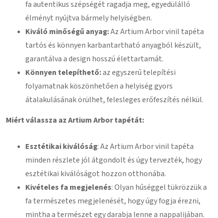
fa autentikus szépségét ragadja meg, egyedülálló
élményt nyújtva bármely helyiségben.
Kiváló minőségű anyag:
Az Artium Arbor vinil tapéta
tartós és könnyen karbantartható anyagból készült,
garantálva a design hosszú élettartamát.
Könnyen telepíthető:
az egyszerű telepítési
folyamatnak köszönhetően a helyiség gyors
átalakulásának örülhet, felesleges erőfeszítés nélkül.
Miért válassza az Artium Arbor tapétát:
Esztétikai kiválóság
: Az Artium Arbor vinil tapéta
minden részlete jól átgondolt és úgy tervezték, hogy
esztétikai kiválóságot hozzon otthonába.
Kivételes fa megjelenés
: Olyan hűséggel tükrözzük a
fa természetes megjelenését, hogy úgy fogja érezni,
mintha a természet egy darabja lenne a nappalijában.