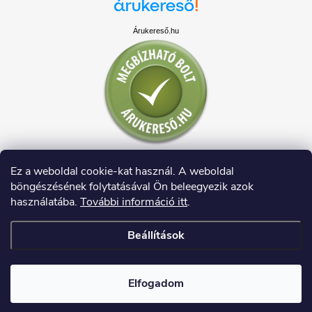
Árukereső.hu
Ez a weboldal cookie-kat használ. A weboldal
böngészésének folytatásával Ön beleegyezik azok
használatába.
További információ itt
.
Beállítások
Copyright 2026
HAUSDECO.HU
. Minden jog fenntartva.
Elfogadom
Shoptet készítette