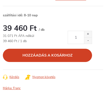
szállítási idő: 8-10 nap
39 460 Ft
/ db
31 071 Ft ÁFA nélkül
Egységár:
39 460 Ft / 1 db
HOZZÁADÁS A KOSÁRHOZ
Kérdés
Nyomon követés
Márka:
Franc