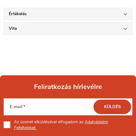
Értékelés
Vita
Feliratkozás hírlevélre
L
E-mail
KÜLDÉS
á
Az üzenet
elküldésével elfogadom az
Adatvédelmi
b
Feltételeket.