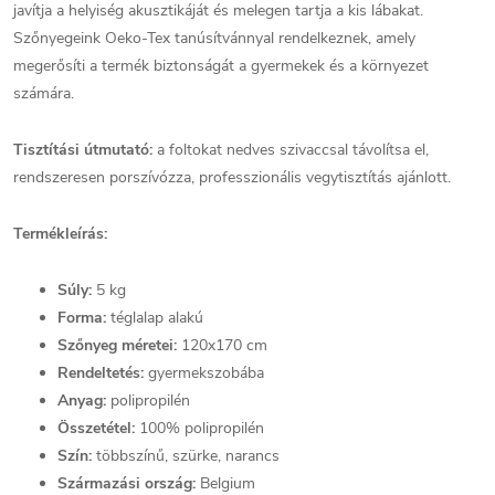
javítja a helyiség akusztikáját és melegen tartja a kis lábakat.
Szőnyegeink Oeko-Tex tanúsítvánnyal rendelkeznek, amely
megerősíti a termék biztonságát a gyermekek és a környezet
számára.
Tisztítási útmutató:
a foltokat nedves szivaccsal távolítsa el,
rendszeresen porszívózza, professzionális vegytisztítás ajánlott.
Termékleírás:
Súly:
5 kg
Forma:
téglalap alakú
Szőnyeg méretei:
120x170 cm
Rendeltetés:
gyermekszobába
Anyag:
polipropilén
Összetétel:
100% polipropilén
Szín:
többszínű, szürke, narancs
Származási ország:
Belgium