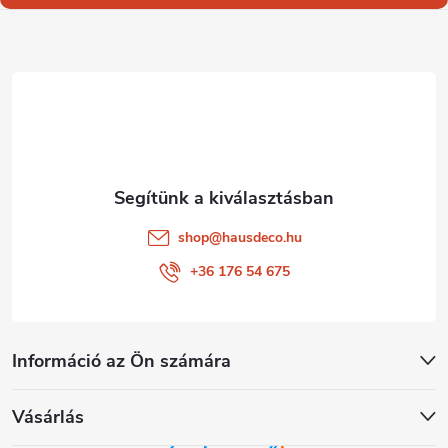
l
é
c
shop
@
hausdeco.hu
+36 176 54 675
Információ az Ön számára
Vásárlás