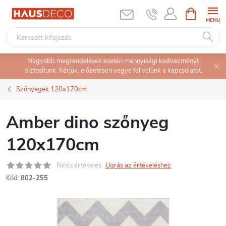
Ugrás
KOSÁR
a
fő
tartalomhoz
Nagyobb megrendelések esetén mennyiségi kedvezményt
biztosítunk. Kérjük, előzetesen vegye fel velünk a kapcsolatot.
Szőnyegek 120x170cm
Amber dino szőnyeg
120x170cm
Nincs értékelés
Ugrás az értékeléshez
Kód:
802-255