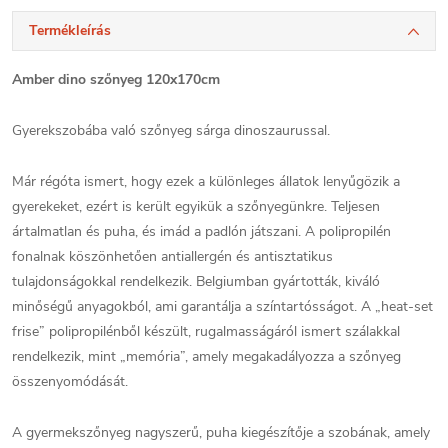
Termékleírás
Amber dino szőnyeg 120x170cm
Gyerekszobába való szőnyeg sárga dinoszaurussal.
Már régóta ismert, hogy ezek a különleges állatok lenyűgözik a
gyerekeket, ezért is került egyikük a szőnyegünkre. Teljesen
ártalmatlan és puha, és imád a padlón játszani. A polipropilén
fonalnak köszönhetően antiallergén és antisztatikus
tulajdonságokkal rendelkezik. Belgiumban gyártották, kiváló
minőségű anyagokból, ami garantálja a színtartósságot. A „heat-set
frise” polipropilénből készült, rugalmasságáról ismert szálakkal
rendelkezik, mint „memória”, amely megakadályozza a szőnyeg
összenyomódását.
A gyermekszőnyeg nagyszerű, puha kiegészítője a szobának, amely