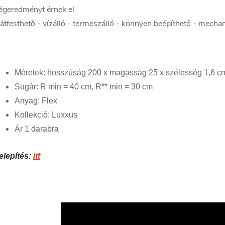
égeredményt érnek el
 átfesthető - vízálló - termeszálló - könnyen beépíthető - mechan
Méretek: hosszúság 200 x magasság 25 x szélesség 1,6 c
Sugár: R min = 40 cm, R** min = 30 cm
Anyag: Flex
Kollekció: Luxxus
Ár 1 darabra
elepítés:
itt