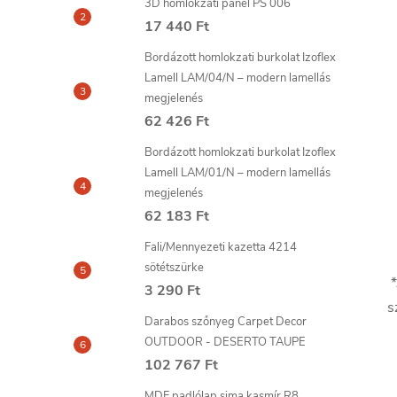
3D homlokzati panel PS 006
17 440 Ft
Bordázott homlokzati burkolat Izoflex
Lamell LAM/04/N – modern lamellás
megjelenés
62 426 Ft
Bordázott homlokzati burkolat Izoflex
Lamell LAM/01/N – modern lamellás
megjelenés
62 183 Ft
Fali/Mennyezeti kazetta 4214
sötétszürke
*
3 290 Ft
s
Darabos szőnyeg Carpet Decor
OUTDOOR - DESERTO TAUPE
102 767 Ft
MDF padlólap sima kasmír R8