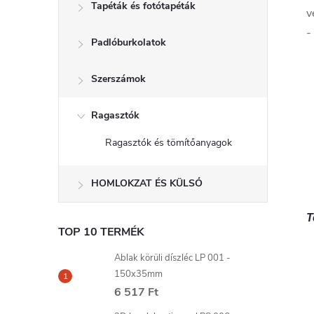
Tapéták és fotótapéták
v
-
Padlóburkolatok
Szerszámok
Ragasztók
Ragasztók és tömítőanyagok
HOMLOKZAT ÉS KÜLSŐ
T
TOP 10 TERMÉK
Ablak körüli díszléc LP 001 -
150x35mm
6 517 Ft