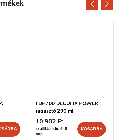
rmékek
RA
FDP700 DECOFIX POWER
FL300 D
ragasztó 290 ml
ml
10 902 Ft
8 299 
szállítási idő: 6-8
szállítási 
OSÁRBA
KOSÁRBA
nap
nap