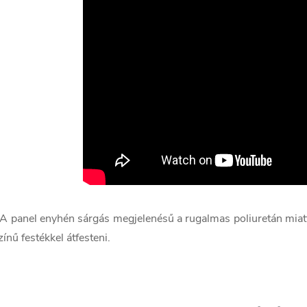
A panel enyhén sárgás megjelenésű a rugalmas poliuretán miatt
zínű festékkel átfesteni.