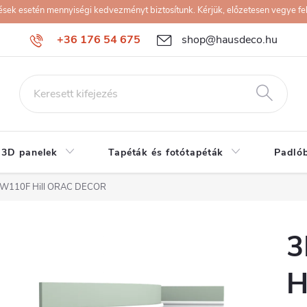
k esetén mennyiségi kedvezményt biztosítunk. Kérjük, előzetesen vegye fel 
+36 176 54 675
shop@hausdeco.hu
 3D panelek
Tapéták és fotótapéták
Padló
 W110F Hill ORAC DECOR
3
H