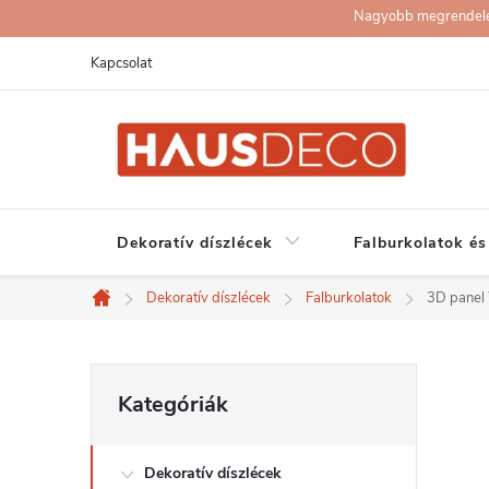
Ugrás
Nagyobb megrendelése
a
Kapcsolat
fő
tartalomhoz
Dekoratív díszlécek
Falburkolatok és
Dekoratív díszlécek
Falburkolatok
3D panel
Kezdőlap
O
Kategóriák
Kategóriák
átugrása
l
Dekoratív díszlécek