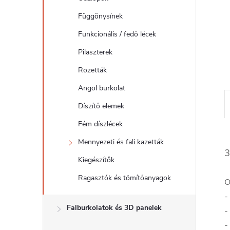
l
Függönysínek
Funkcionális / fedő lécek
Pilaszterek
Rozetták
Angol burkolat
Díszítő elemek
Fém díszlécek
Mennyezeti és fali kazetták
3
Kiegészítők
Ragasztók és tömítőanyagok
O
-
Falburkolatok és 3D panelek
-
-