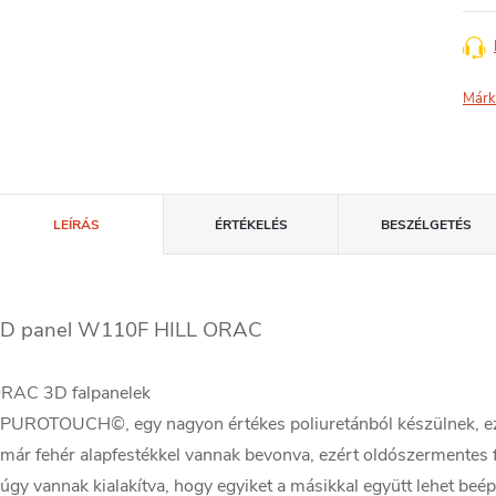
Márk
LEÍRÁS
ÉRTÉKELÉS
BESZÉLGETÉS
D panel W110F HILL ORAC
RAC 3D falpanelek
 PUROTOUCH©, egy nagyon értékes poliuretánból készülnek, e
 már fehér alapfestékkel vannak bevonva, ezért oldószermentes f
 úgy vannak kialakítva, hogy egyiket a másikkal együtt lehet beépí