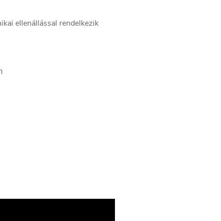
ikai ellenállással rendelkezik
m