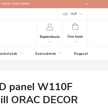
velünk a kapcsolatot.
HUF
KOSÁR
Üres kosár
Bejelentkezés
burkolatok
Szerszámok
Ragasztók
D panel W110F
ill ORAC DECOR