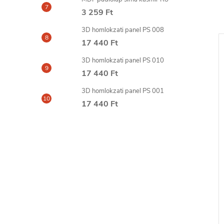
3 259 Ft
3D homlokzati panel PS 008
17 440 Ft
3D homlokzati panel PS 010
17 440 Ft
3D homlokzati panel PS 001
17 440 Ft
FILLER glett 310
FIX ALL TURBO ragasztó
290ml SOUDAL
5 298 Ft
6-8
szállítási idő: 6-8
KOSÁRBA
KOSÁRBA
nap