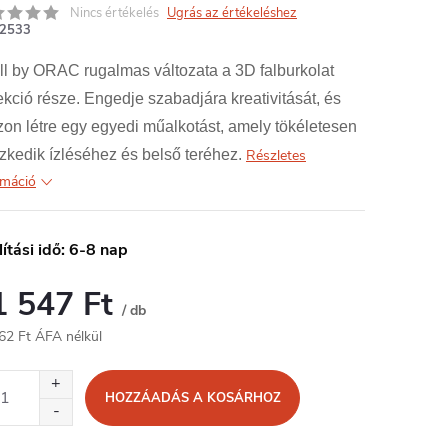
Nincs értékelés
Ugrás az értékeléshez
2533
ll by ORAC rugalmas változata a 3D falburkolat
ekció része. Engedje szabadjára kreativitását, és
on létre egy egyedi műalkotást, amely tökéletesen
szkedik ízléséhez és belső teréhez.
Részletes
rmáció
lítási idő: 6-8 nap
1 547 Ft
/ db
62 Ft ÁFA nélkül
égár:
HOZZÁADÁS A KOSÁRHOZ