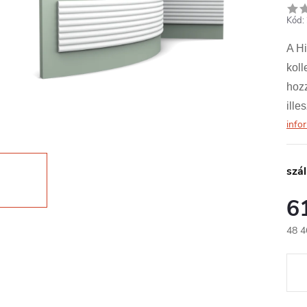
Kód:
A Hi
koll
hozz
ille
info
szál
6
48 4
Egys