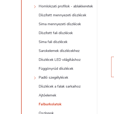
d
Homlokzati profilok - ablakkeretek
a
Díszített mennyezeti díszlécek
l
Sima mennyezeti díszlécek
Díszített fali díszlécek
s
Sima fali díszlécek
ó
Sarokelemek díszlécekhez
Díszlécek LED világításhoz
p
Függönyrúd díszlécek
a
Padló szegélylécek
Díszlécek a falak sarkaihoz
n
Ajtóelemek
e
Falburkolatok
Oszlopok