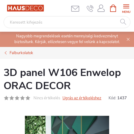
Ugrás
KOSÁR
a
fő
tartalomhoz
Nagyobb megrendelések esetén mennyiségi kedvezményt
biztosítunk. Kérjük, előzetesen vegye fel velünk a kapcsolatot.
Falburkolatok
3D panel W106 Enwelop
ORAC DECOR
Nincs értékelés
Ugrás az értékeléshez
Kód:
1437