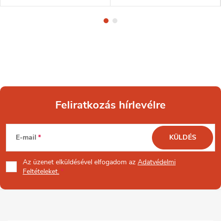
Feliratkozás hírlevélre
L
E-mail
KÜLDÉS
á
Az üzenet
elküldésével elfogadom az
Adatvédelmi
b
Feltételeket.
l