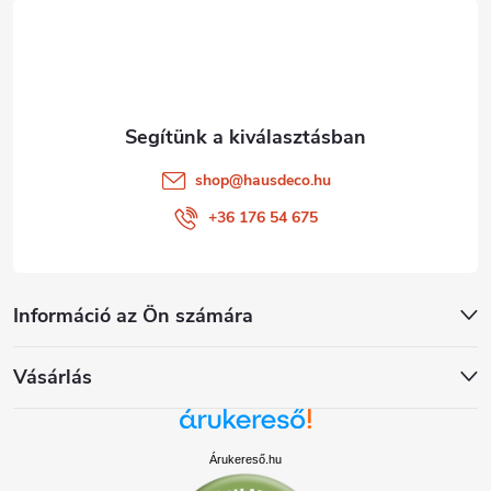
é
c
shop
@
hausdeco.hu
+36 176 54 675
Információ az Ön számára
Vásárlás
Árukereső.hu