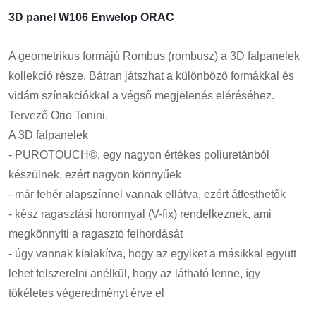
3D panel W106 Enwelop ORAC
A geometrikus formájú Rombus (rombusz) a 3D falpanelek
kollekció része. Bátran játszhat a különböző formákkal és
vidám színakciókkal a végső megjelenés eléréséhez.
Tervező Orio Tonini.
A 3D falpanelek
- PUROTOUCH©, egy nagyon értékes poliuretánból
készülnek, ezért nagyon könnyűek
- már fehér alapszínnel vannak ellátva, ezért átfesthetők
- kész ragasztási horonnyal (V-fix) rendelkeznek, ami
megkönnyíti a ragasztó felhordását
- úgy vannak kialakítva, hogy az egyiket a másikkal együtt
lehet felszerelni anélkül, hogy az látható lenne, így
tökéletes végeredményt érve el