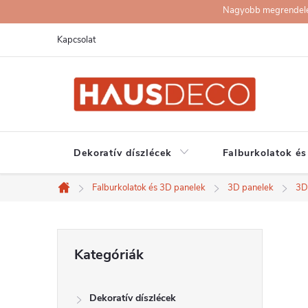
Ugrás
Nagyobb megrendelése
a
Kapcsolat
fő
tartalomhoz
Dekoratív díszlécek
Falburkolatok és
Falburkolatok és 3D panelek
3D panelek
3D
Kezdőlap
O
Kategóriák
Kategóriák
átugrása
l
Dekoratív díszlécek