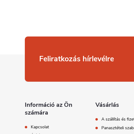
L
Feliratkozás hírlevélre
á
b
l
Információ az Ön
Vásárlás
számára
é
A szállítás és fize
Kapcsolat
Panasztételi szab