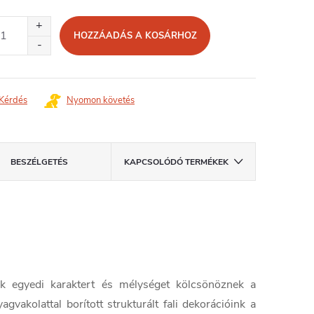
égár:
HOZZÁADÁS A KOSÁRHOZ
Kérdés
Nyomon követés
BESZÉLGETÉS
KAPCSOLÓDÓ TERMÉKEK
 egyedi karaktert és mélységet kölcsönöznek a
vakolattal borított strukturált fali dekorációink a