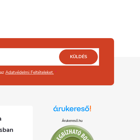
KÜLDÉS
 az
Adatvédelmi Feltételeket.
Árukereső.hu