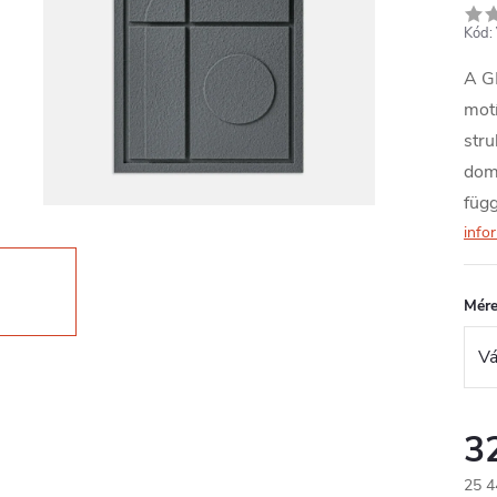
Kód:
A GE
motí
stru
domb
függ
info
Mére
3
25 4