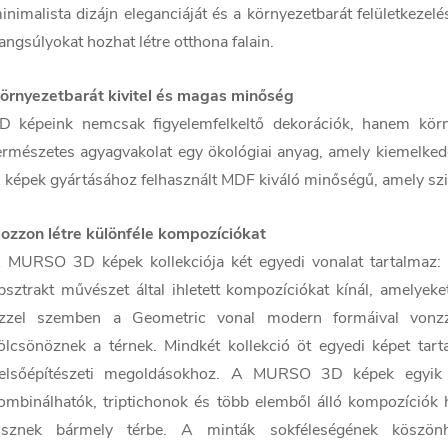
inimalista dizájn eleganciáját és a környezetbarát felületkezel
angsúlyokat hozhat létre otthona falain.
örnyezetbarát kivitel és magas minőség
D képeink nemcsak figyelemfelkeltő dekorációk, hanem körn
ermészetes agyagvakolat egy ökológiai anyag, amely kiemelkedő 
 képek gyártásához felhasznált MDF kiváló minőségű, amely szil
ozzon létre különféle kompozíciókat
 MURSO 3D képek kollekciója két egyedi vonalat tartalmaz: 
bsztrakt művészet által ihletett kompozíciókat kínál, amelyek
zzel szemben a Geometric vonal modern formáival vonzza
ölcsönöznek a térnek. Mindkét kollekció öt egyedi képet tar
elsőépítészeti megoldásokhoz. A MURSO 3D képek egyik 
ombinálhatók, triptichonok és több elemből álló kompozíciók
isznek bármely térbe. A minták sokféleségének köszönhe