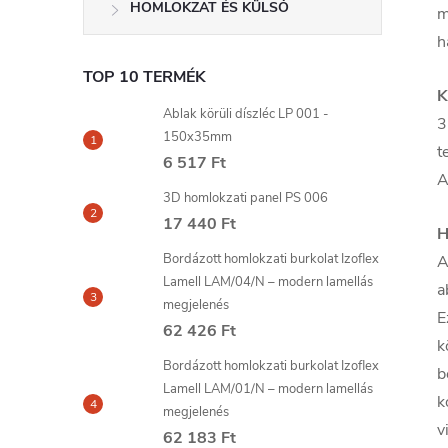
HOMLOKZAT ÉS KÜLSŐ
m
h
TOP 10 TERMÉK
K
Ablak körüli díszléc LP 001 -
3
150x35mm
t
6 517 Ft
A
3D homlokzati panel PS 006
17 440 Ft
H
Bordázott homlokzati burkolat Izoflex
A
Lamell LAM/04/N – modern lamellás
a
megjelenés
E
62 426 Ft
k
Bordázott homlokzati burkolat Izoflex
b
Lamell LAM/01/N – modern lamellás
k
megjelenés
v
62 183 Ft