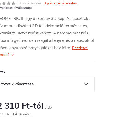
Nincs értékelés
Ugrás az értékeléshez
Változat kiválasztása
OMETRIC III egy dekoratív 3D kép. Az absztrakt
vummal díszített 3D fali dekoráció természetes,
kturált felületkezelést kapott. A háromdimenziós
ormű gyönyörűen reagál a fényre, és a napszaktól
ően lenyűgöző árnyékjátékot hoz létre.
Részletes
rmáció
tek
2 310 Ft
-tól
/ db
41 Ft
-tól ÁFA nélkül