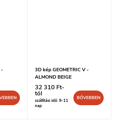
 -
3D kép GEOMETRIC V -
3D kép
ALMOND BEIGE
BIANC
32 310 Ft-
32 310
tól
tól
VEBBEN
BŐVEBBEN
szállítási idő: 9-11
szállítási 
nap
nap