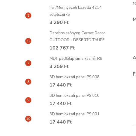
r
Fali/Mennyezeti kazetta 4214
sötétszürke
M
3 290 Ft
Darabos szőnyeg Carpet Decor
OUTDOOR - DESERTO TAUPE
102 767 Ft
A
MDF padlólap sima kasmír R8
3 259 Ft
F
3D homlokzati panel PS 008
17 440 Ft
3D homlokzati panel PS 010
17 440 Ft
3D homlokzati panel PS 001
17 440 Ft