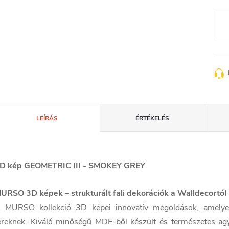
Egys
LEÍRÁS
ÉRTÉKELÉS
D kép GEOMETRIC III - SMOKEY GREY
URSO 3D képek – strukturált fali dekorációk a Walldecortól
 MURSO kollekció 3D képei innovatív megoldások, amelyek
ereknek. Kiváló minőségű MDF-ből készült és természetes agyag