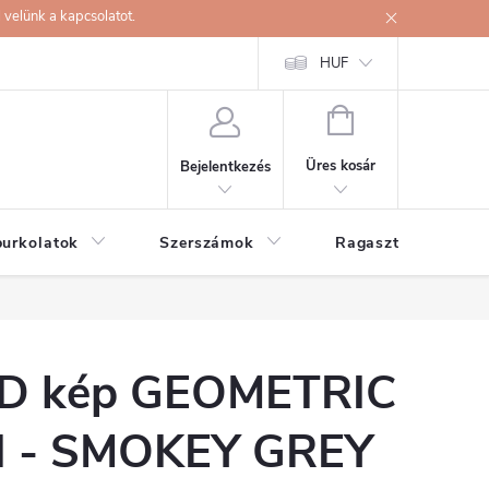
velünk a kapcsolatot.
HUF
KOSÁR
Üres kosár
Bejelentkezés
burkolatok
Szerszámok
Ragasztók
D kép GEOMETRIC
II - SMOKEY GREY