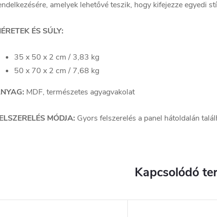
endelkezésére, amelyek lehetővé teszik, hogy kifejezze egyedi stí
ÉRETEK ÉS SÚLY:
35 x 50 x 2 cm / 3,83 kg
50 x 70 x 2 cm / 7,68 kg
NYAG:
MDF, természetes agyagvakolat
ELSZERELÉS MÓDJA:
Gyors felszerelés a panel hátoldalán talá
Kapcsolódó te