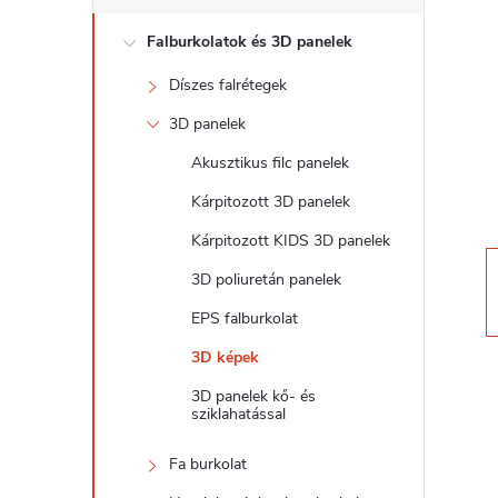
d
Falburkolatok és 3D panelek
a
Díszes falrétegek
l
3D panelek
s
Akusztikus filc panelek
Kárpitozott 3D panelek
ó
Kárpitozott KIDS 3D panelek
p
3D poliuretán panelek
EPS falburkolat
a
3D képek
n
3D panelek kő- és
sziklahatással
e
Fa burkolat