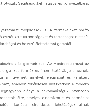
ést ötvözik. Segítségükkel hatásos és környezetbarát
yezetbarát megoldások is. A termékeinket borító
esztétikai tulajdonságokat és tartósságot biztosít.
árdságot és hosszú élettartamot garantál.
absztrakt és geometrikus. Az Abstract sorozat az
et organikus formák és finom textúrák jellemeznek.
 a figyelmet, amelyek eleganciát és karaktert
talmaz, amelyek tökéletesen illeszkednek a modern
legnagyobb előnye a sokoldalúságuk. Szabadon
 hozhatók létre, amelyek dinamizmust és harmóniát
tően korlátlan elrendezési lehetőségek állnak