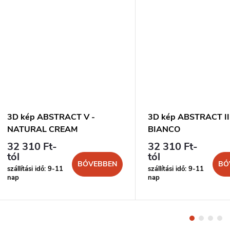
3D kép ABSTRACT V -
3D kép ABSTRACT II
NATURAL CREAM
BIANCO
32 310 Ft-
32 310 Ft-
tól
tól
BŐVEBBEN
BŐ
szállítási idő: 9-11
szállítási idő: 9-11
nap
nap