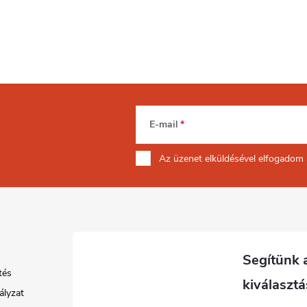
E-mail
Az üzenet
elküldésével elfogadom
tés
ályzat