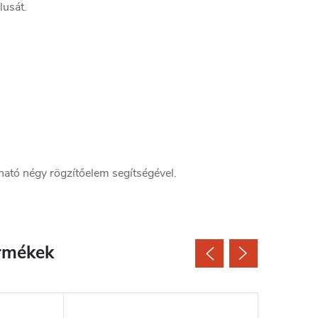
lusát.
lható négy rögzítőelem segítségével.
rmékek