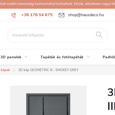
k esetén mennyiségi kedvezményt biztosítunk. Kérjük, előzetesen vegye fel 
+36 176 54 675
shop@hausdeco.hu
 3D panelek
Tapéták és fotótapéták
Padló
 képek
3D kép GEOMETRIC III - SMOKEY GREY
3
I