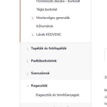
l
Homlokzati deszka - burkolat
Tégla burkolat
Mesterséges gerendák
Kőfurnérok
Lécek KEDVENC
Tapéták és fotótapéták
Padlóburkolatok
Szerszámok
3
Ragasztók
M
Ragasztók és tömítőanyagok
A
t