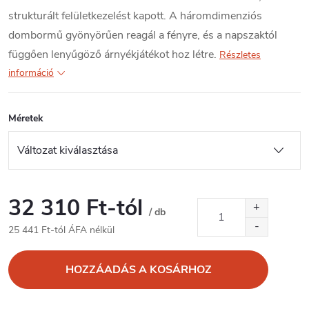
strukturált felületkezelést kapott. A háromdimenziós
dombormű gyönyörűen reagál a fényre, és a napszaktól
függően lenyűgöző árnyékjátékot hoz létre.
Részletes
információ
Méretek
32 310 Ft
-tól
/ db
25 441 Ft
-tól ÁFA nélkül
Egységár:
HOZZÁADÁS A KOSÁRHOZ