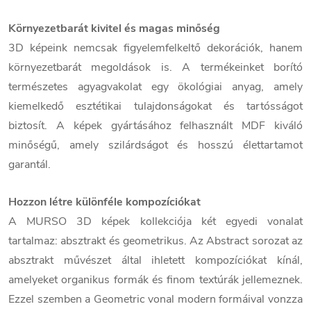
Környezetbarát kivitel és magas minőség
3D képeink nemcsak figyelemfelkeltő dekorációk, hanem
környezetbarát megoldások is. A termékeinket borító
természetes agyagvakolat egy ökológiai anyag, amely
kiemelkedő esztétikai tulajdonságokat és tartósságot
biztosít. A képek gyártásához felhasznált MDF kiváló
minőségű, amely szilárdságot és hosszú élettartamot
garantál.
Hozzon létre különféle kompozíciókat
A MURSO 3D képek kollekciója két egyedi vonalat
tartalmaz: absztrakt és geometrikus. Az Abstract sorozat az
absztrakt művészet által ihletett kompozíciókat kínál,
amelyeket organikus formák és finom textúrák jellemeznek.
Ezzel szemben a Geometric vonal modern formáival vonzza