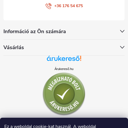
+36 176 54 675
Információ az Ön számára
Vásárlás
Árukereső.hu
Ez a weboldal cookie-kat használ. A weboldal