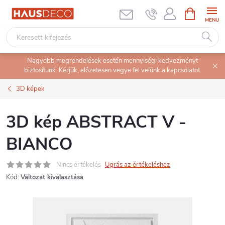
Ugrás
KOSÁR
a
fő
tartalomhoz
Nagyobb megrendelések esetén mennyiségi kedvezményt
biztosítunk. Kérjük, előzetesen vegye fel velünk a kapcsolatot.
3D képek
3D kép ABSTRACT V -
BIANCO
Nincs értékelés
Ugrás az értékeléshez
Kód:
Változat kiválasztása