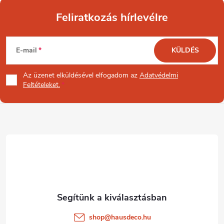
Feliratkozás hírlevélre
L
E-mail
KÜLDÉS
á
Az üzenet
elküldésével elfogadom az
Adatvédelmi
b
Feltételeket.
l
é
c
shop
@
hausdeco.hu