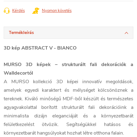
Kérdés
Nyomon követés
Termékleírás
3D kép ABSTRACT V - BIANCO
MURSO 3D képek – strukturált fali dekorációk a
Walldecortól
A MURSO kollekció 3D képei innovatív megoldások,
amelyek egyedi karaktert és mélységet kölcsönöznek a
tereknek. Kiváló minőségű MDF-ből készült és természetes
agyagvakolattal borított strukturált fali dekorációink a
minimalista dizájn eleganciáját és a környezetbarát
felületkezelést ötvözik. Segítségükkel hatásos és
környezetbarát hangsúlyokat hozhat létre otthona falain.