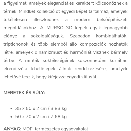
a figyelmet, amelyek eleganciát és karaktert kölcsönöznek a
térnek. Mindkét kollekció öt egyedi képet tartalmaz, amelyek
tökéletesen illeszkednek a modern belsőépítészeti
megoldásokhoz. A MURSO 3D képek egyik legnagyobb
előnye a sokoldalúságuk. Szabadon kombinálhatók,
triptichonok és több elemből álló kompozíciók hozhatók
létre, amelyek dinamizmust és harmóniát visznek bármely
térbe. A minták sokféleségének köszönhetően korlátlan
elrendezési lehetőségek állnak rendelkezésére, amelyek
lehetővé teszik, hogy kifejezze egyedi stílusát.
MÉRETEK ÉS SÚLY:
35 x 50 x 2 cm / 3,83 kg
50 x 70 x 2 cm / 7,68 kg
ANYAG:
MDF, természetes agyagvakolat