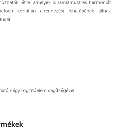
 hozhatók létre, amelyek dinamizmust és harmóniát
tően korlátlan elrendezési lehetőségek állnak
lusát.
lható négy rögzítőelem segítségével.
rmékek