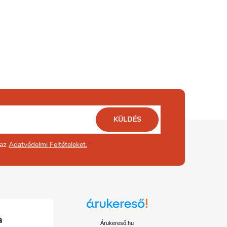
KÜLDÉS
 az
Adatvédelmi Feltételeket.
Árukereső.hu