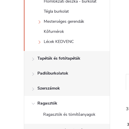
l
Homlokzati deszka - burkolat
Tégla burkolat
Mesterséges gerendák
Kőfurnérok
Lécek KEDVENC
Tapéták és fotótapéták
Padlóburkolatok
Szerszámok
Ragasztók
3
Ragasztók és tömítőanyagok