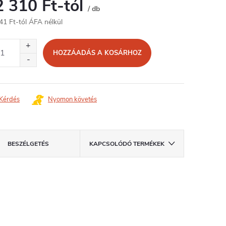
2 310 Ft
-tól
/ db
41 Ft
-tól ÁFA nélkül
égár:
HOZZÁADÁS A KOSÁRHOZ
Kérdés
Nyomon követés
BESZÉLGETÉS
KAPCSOLÓDÓ TERMÉKEK