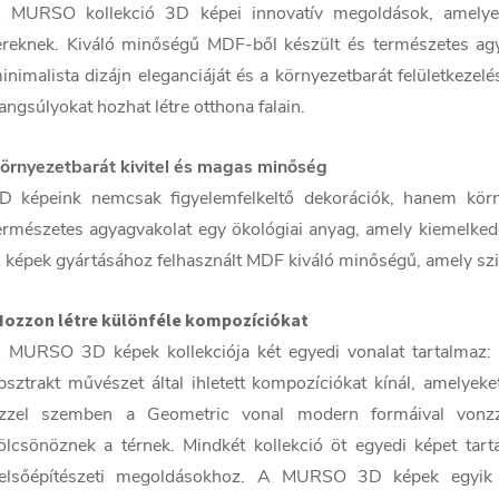
 MURSO kollekció 3D képei innovatív megoldások, amelyek
ereknek. Kiváló minőségű MDF-ből készült és természetes agyag
inimalista dizájn eleganciáját és a környezetbarát felületkezel
angsúlyokat hozhat létre otthona falain.
örnyezetbarát kivitel és magas minőség
D képeink nemcsak figyelemfelkeltő dekorációk, hanem körn
ermészetes agyagvakolat egy ökológiai anyag, amely kiemelkedő 
 képek gyártásához felhasznált MDF kiváló minőségű, amely szil
Hozzon létre különféle kompozíciókat
 MURSO 3D képek kollekciója két egyedi vonalat tartalmaz: 
bsztrakt művészet által ihletett kompozíciókat kínál, amelyek
zzel szemben a Geometric vonal modern formáival vonzza
ölcsönöznek a térnek. Mindkét kollekció öt egyedi képet tar
elsőépítészeti megoldásokhoz. A MURSO 3D képek egyik 