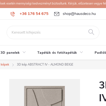
k esetén mennyiségi kedvezményt biztosítunk. Kérjük, előzetesen vegye fel 
+36 176 54 675
shop@hausdeco.hu
 3D panelek
Tapéták és fotótapéták
Padló
 képek
3D kép ABSTRACT IV - ALMOND BEIGE
3
I