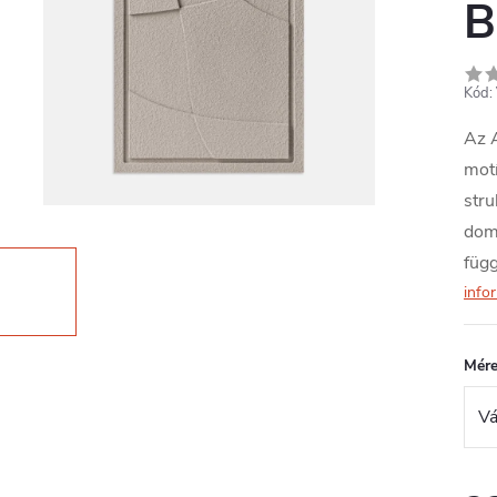
B
Kód:
Az 
motí
stru
domb
függ
info
Mére