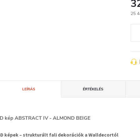
3
25 4
Egys
LEÍRÁS
ÉRTÉKELÉS
D kép ABSTRACT IV - ALMOND BEIGE
3D képek – strukturált fali dekorációk a Walldecortól