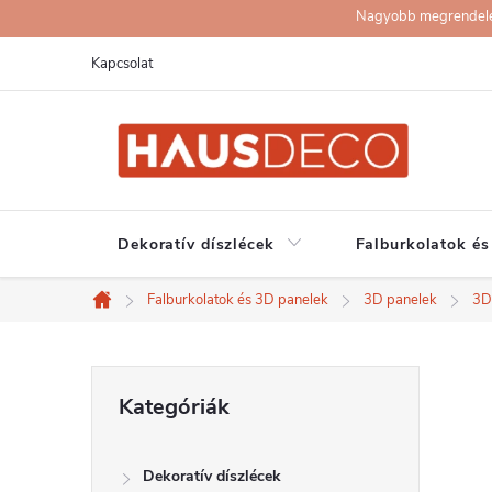
Ugrás
Nagyobb megrendelése
a
Kapcsolat
fő
tartalomhoz
Dekoratív díszlécek
Falburkolatok és
Falburkolatok és 3D panelek
3D panelek
3D
Kezdőlap
O
Kategóriák
Kategóriák
átugrása
l
Dekoratív díszlécek