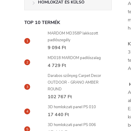
HOMLOKZAT ÉS KÜLSŐ
A
t
m
TOP 10 TERMÉK
h
MARDOM MD358P lakkozott
padlószegély
K
9 094 Ft
3
MD018 MARDOM padlószalag
t
4 729 Ft
A
Darabos szőnyeg Carpet Decor
OUTDOOR - GRANO AMBER
ROUND
A
102 767 Ft
a
3D homlokzati panel PS 010
E
17 440 Ft
k
b
3D homlokzati panel PS 006