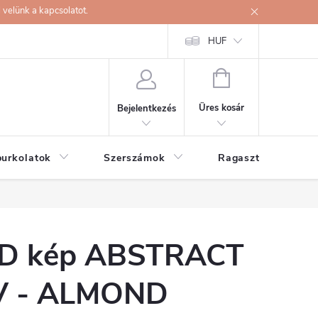
velünk a kapcsolatot.
HUF
KOSÁR
Üres kosár
Bejelentkezés
burkolatok
Szerszámok
Ragasztók
D kép ABSTRACT
V - ALMOND