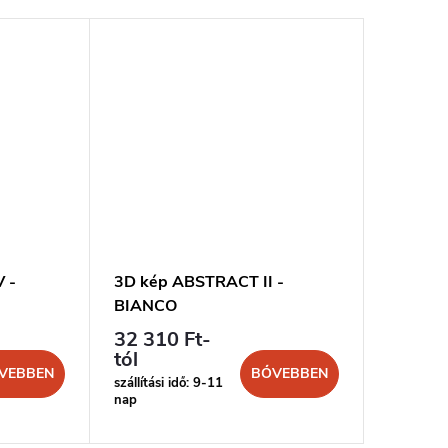
 -
3D kép ABSTRACT II -
BIANCO
32 310 Ft-
tól
VEBBEN
BŐVEBBEN
szállítási idő: 9-11
nap