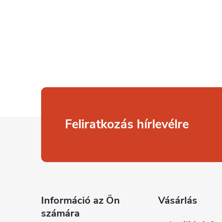
L
Feliratkozás hírlevélre
á
b
l
Információ az Ön
Vásárlás
számára