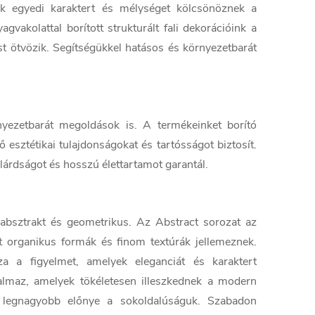
 egyedi karaktert és mélységet kölcsönöznek a
vakolattal borított strukturált fali dekorációink a
ést ötvözik. Segítségükkel hatásos és környezetbarát
yezetbarát megoldások is. A termékeinket borító
esztétikai tulajdonságokat és tartósságot biztosít.
árdságot és hosszú élettartamot garantál.
absztrakt és geometrikus. Az Abstract sorozat az
et organikus formák és finom textúrák jellemeznek.
 a figyelmet, amelyek eleganciát és karaktert
talmaz, amelyek tökéletesen illeszkednek a modern
legnagyobb előnye a sokoldalúságuk. Szabadon