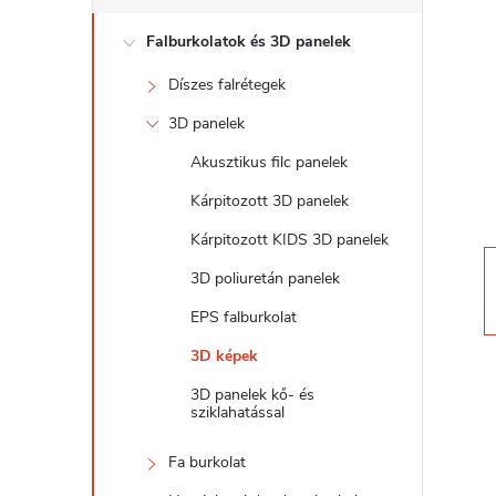
d
Falburkolatok és 3D panelek
a
Díszes falrétegek
l
3D panelek
s
Akusztikus filc panelek
Kárpitozott 3D panelek
ó
Kárpitozott KIDS 3D panelek
p
3D poliuretán panelek
EPS falburkolat
a
3D képek
n
3D panelek kő- és
sziklahatással
e
Fa burkolat