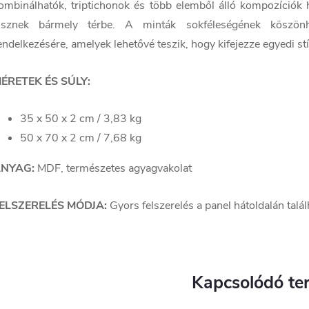
ombinálhatók, triptichonok és több elemből álló kompozíciók
isznek bármely térbe. A minták sokféleségének köszönhe
endelkezésére, amelyek lehetővé teszik, hogy kifejezze egyedi stí
ÉRETEK ÉS SÚLY:
35 x 50 x 2 cm / 3,83 kg
50 x 70 x 2 cm / 7,68 kg
NYAG:
MDF, természetes agyagvakolat
ELSZERELÉS MÓDJA:
Gyors felszerelés a panel hátoldalán talá
Kapcsolódó te