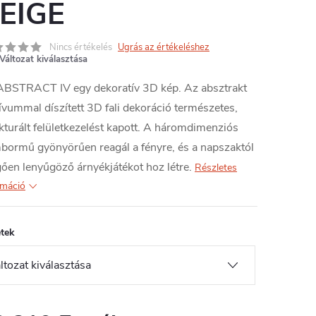
EIGE
Nincs értékelés
Ugrás az értékeléshez
Változat kiválasztása
ABSTRACT IV egy dekoratív 3D kép. Az absztrakt
vummal díszített 3D fali dekoráció természetes,
kturált felületkezelést kapott. A háromdimenziós
ormű gyönyörűen reagál a fényre, és a napszaktól
ően lenyűgöző árnyékjátékot hoz létre.
Részletes
rmáció
tek