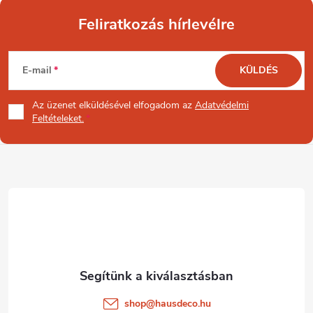
Feliratkozás hírlevélre
L
E-mail
KÜLDÉS
á
Az üzenet
elküldésével elfogadom az
Adatvédelmi
b
Feltételeket.
l
é
c
shop
@
hausdeco.hu