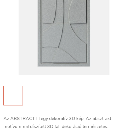
Az ABSTRACT III egy dekoratív 3D kép. Az absztrakt
motívummal díszített 3D fali dekoráció természetes,