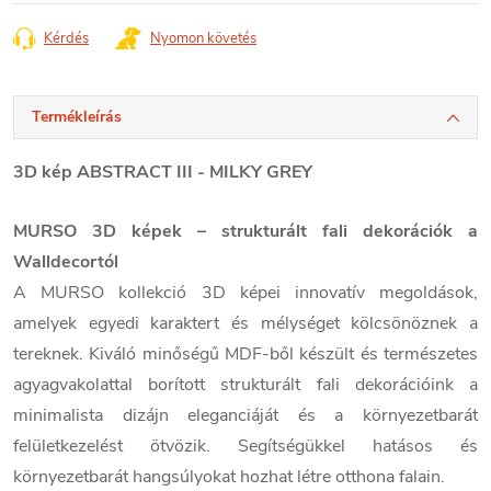
Kérdés
Nyomon követés
Termékleírás
3D kép ABSTRACT III - MILKY GREY
MURSO 3D képek – strukturált fali dekorációk a
Walldecortól
A MURSO kollekció 3D képei innovatív megoldások,
amelyek egyedi karaktert és mélységet kölcsönöznek a
tereknek. Kiváló minőségű MDF-ből készült és természetes
agyagvakolattal borított strukturált fali dekorációink a
minimalista dizájn eleganciáját és a környezetbarát
felületkezelést ötvözik. Segítségükkel hatásos és
környezetbarát hangsúlyokat hozhat létre otthona falain.