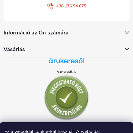
+36 176 54 675
Információ az Ön számára
Vásárlás
Árukereső.hu
Ez a weboldal cookie-kat használ. A weboldal