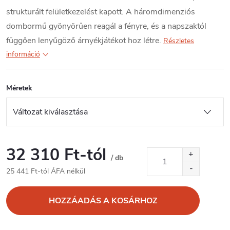
strukturált felületkezelést kapott. A háromdimenziós
dombormű gyönyörűen reagál a fényre, és a napszaktól
függően lenyűgöző árnyékjátékot hoz létre.
Részletes
információ
Méretek
32 310 Ft
-tól
/ db
25 441 Ft
-tól ÁFA nélkül
Egységár:
HOZZÁADÁS A KOSÁRHOZ