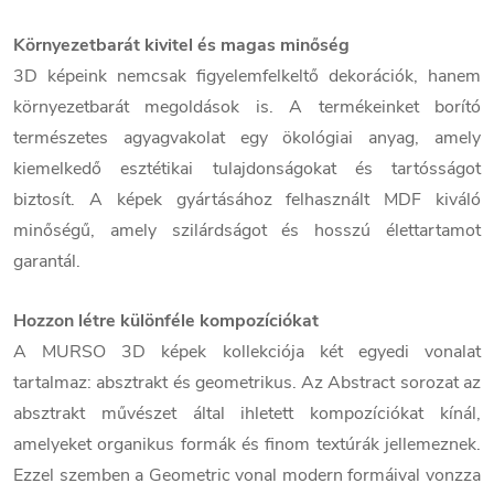
Környezetbarát kivitel és magas minőség
3D képeink nemcsak figyelemfelkeltő dekorációk, hanem
környezetbarát megoldások is. A termékeinket borító
természetes agyagvakolat egy ökológiai anyag, amely
kiemelkedő esztétikai tulajdonságokat és tartósságot
biztosít. A képek gyártásához felhasznált MDF kiváló
minőségű, amely szilárdságot és hosszú élettartamot
garantál.
Hozzon létre különféle kompozíciókat
A MURSO 3D képek kollekciója két egyedi vonalat
tartalmaz: absztrakt és geometrikus. Az Abstract sorozat az
absztrakt művészet által ihletett kompozíciókat kínál,
amelyeket organikus formák és finom textúrák jellemeznek.
Ezzel szemben a Geometric vonal modern formáival vonzza