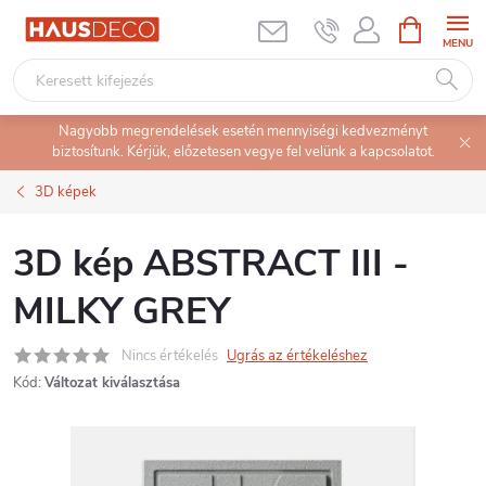
Ugrás
KOSÁR
a
fő
tartalomhoz
Nagyobb megrendelések esetén mennyiségi kedvezményt
biztosítunk. Kérjük, előzetesen vegye fel velünk a kapcsolatot.
3D képek
3D kép ABSTRACT III -
MILKY GREY
Nincs értékelés
Ugrás az értékeléshez
Kód:
Változat kiválasztása