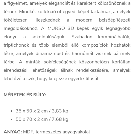
a figyelmet, amelyek eleganciát és karaktert kölcsönöznek a
térnek. Mindkét kollekció öt egyedi képet tartalmaz, amelyek
tökéletesen illeszkednek a modern belsőépítészeti
megoldásokhoz. A MURSO 3D képek egyik legnagyobb
előnye a sokoldalúságuk. Szabadon kombinálhatók,
triptichonok és több elemből álló kompozíciók hozhatók
létre, amelyek dinamizmust és harmóniát visznek bármely
térbe. A minták sokféleségének köszönhetően korlátlan
elrendezési lehetőségek állnak rendelkezésére, amelyek
lehetővé teszik, hogy kifejezze egyedi stílusát.
MÉRETEK ÉS SÚLY:
35 x 50 x 2 cm / 3,83 kg
50 x 70 x 2 cm / 7,68 kg
ANYAG:
MDF, természetes agyagvakolat