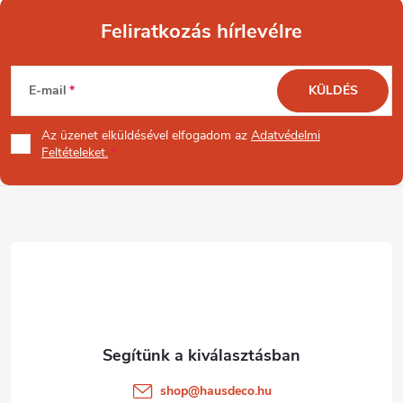
Feliratkozás hírlevélre
L
E-mail
KÜLDÉS
á
Az üzenet
elküldésével elfogadom az
Adatvédelmi
b
Feltételeket.
l
é
c
shop
@
hausdeco.hu