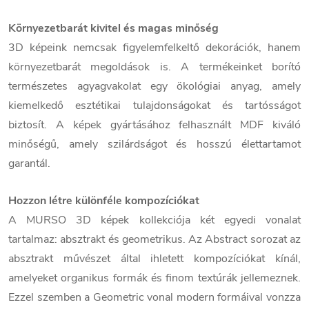
Környezetbarát kivitel és magas minőség
3D képeink nemcsak figyelemfelkeltő dekorációk, hanem
környezetbarát megoldások is. A termékeinket borító
természetes agyagvakolat egy ökológiai anyag, amely
kiemelkedő esztétikai tulajdonságokat és tartósságot
biztosít. A képek gyártásához felhasznált MDF kiváló
minőségű, amely szilárdságot és hosszú élettartamot
garantál.
Hozzon létre különféle kompozíciókat
A MURSO 3D képek kollekciója két egyedi vonalat
tartalmaz: absztrakt és geometrikus. Az Abstract sorozat az
absztrakt művészet által ihletett kompozíciókat kínál,
amelyeket organikus formák és finom textúrák jellemeznek.
Ezzel szemben a Geometric vonal modern formáival vonzza