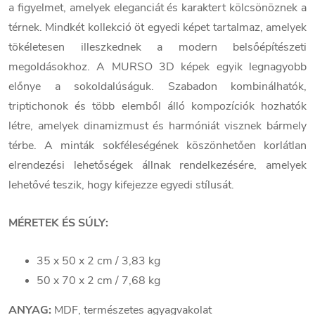
a figyelmet, amelyek eleganciát és karaktert kölcsönöznek a
térnek. Mindkét kollekció öt egyedi képet tartalmaz, amelyek
tökéletesen illeszkednek a modern belsőépítészeti
megoldásokhoz. A MURSO 3D képek egyik legnagyobb
előnye a sokoldalúságuk. Szabadon kombinálhatók,
triptichonok és több elemből álló kompozíciók hozhatók
létre, amelyek dinamizmust és harmóniát visznek bármely
térbe. A minták sokféleségének köszönhetően korlátlan
elrendezési lehetőségek állnak rendelkezésére, amelyek
lehetővé teszik, hogy kifejezze egyedi stílusát.
MÉRETEK ÉS SÚLY:
35 x 50 x 2 cm / 3,83 kg
50 x 70 x 2 cm / 7,68 kg
ANYAG:
MDF, természetes agyagvakolat