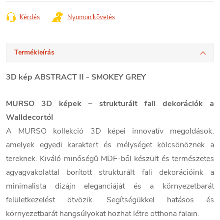
Kérdés
Nyomon követés
Termékleírás
3D kép ABSTRACT II - SMOKEY GREY
MURSO 3D képek – strukturált fali dekorációk a
Walldecortól
A MURSO kollekció 3D képei innovatív megoldások,
amelyek egyedi karaktert és mélységet kölcsönöznek a
tereknek. Kiváló minőségű MDF-ből készült és természetes
agyagvakolattal borított strukturált fali dekorációink a
minimalista dizájn eleganciáját és a környezetbarát
felületkezelést ötvözik. Segítségükkel hatásos és
környezetbarát hangsúlyokat hozhat létre otthona falain.