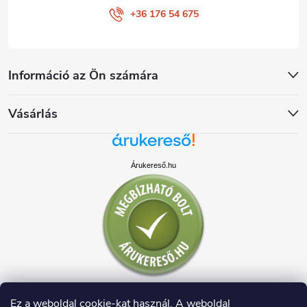
+36 176 54 675
Információ az Ön számára
Vásárlás
Árukereső.hu
Ez a weboldal cookie-kat használ. A weboldal