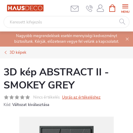
Ugrás
KOSÁR
a
fő
tartalomhoz
Nagyobb megrendelések esetén mennyiségi kedvezményt
biztosítunk. Kérjük, előzetesen vegye fel velünk a kapcsolatot.
3D képek
3D kép ABSTRACT II -
SMOKEY GREY
Nincs értékelés
Ugrás az értékeléshez
Kód:
Változat kiválasztása