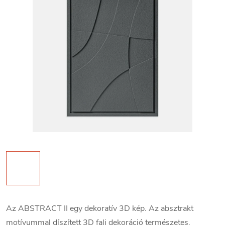
Az ABSTRACT II egy dekoratív 3D kép. Az absztrakt
motívummal díszített 3D fali dekoráció természetes,