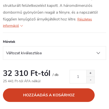
strukturált felületkezelést kapott. A háromdimenziós
dombormű gyönyörűen reagál a fényre, és a napszaktól
függően lenyűgöző árnyékjátékot hoz létre.
Részletes
információ
Méretek
32 310 Ft
-tól
/ db
25 441 Ft
-tól ÁFA nélkül
Egységár:
HOZZÁADÁS A KOSÁRHOZ