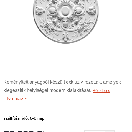
Keményített anyagból készült exkluzív rozetták, amelyek
kiegészítik helyiségei modern kialakítását.
Részletes
információ
szállítási idő: 6-8 nap