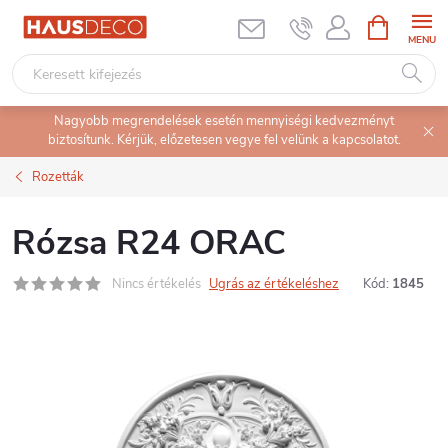
Ugrás
KOSÁR
a
fő
tartalomhoz
Nagyobb megrendelések esetén mennyiségi kedvezményt
biztosítunk. Kérjük, előzetesen vegye fel velünk a kapcsolatot.
Rozetták
Rózsa R24 ORAC
Nincs értékelés
Ugrás az értékeléshez
Kód:
1845