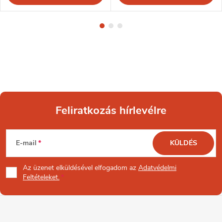
Feliratkozás hírlevélre
L
E-mail
KÜLDÉS
á
Az üzenet
elküldésével elfogadom az
Adatvédelmi
b
Feltételeket.
l