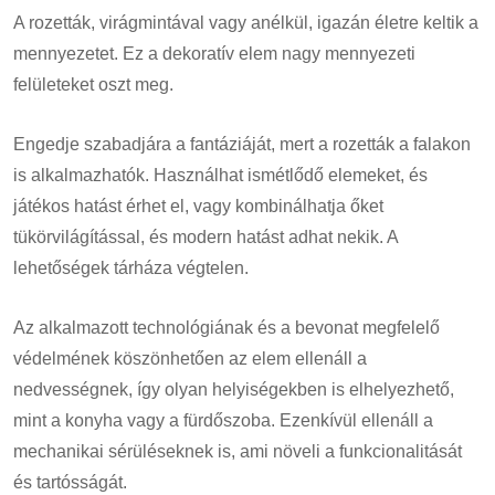
A rozetták, virágmintával vagy anélkül, igazán életre keltik a
mennyezetet. Ez a dekoratív elem nagy mennyezeti
felületeket oszt meg.
Engedje szabadjára a fantáziáját, mert a rozetták a falakon
is alkalmazhatók. Használhat ismétlődő elemeket, és
játékos hatást érhet el, vagy kombinálhatja őket
tükörvilágítással, és modern hatást adhat nekik. A
lehetőségek tárháza végtelen.
Az alkalmazott technológiának és a bevonat megfelelő
védelmének köszönhetően az elem ellenáll a
nedvességnek, így olyan helyiségekben is elhelyezhető,
mint a konyha vagy a fürdőszoba.
Ezenkívül ellenáll a
mechanikai sérüléseknek is, ami növeli a funkcionalitását
és tartósságát
.