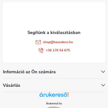
é
c
shop
@
hausdeco.hu
+36 176 54 675
Információ az Ön számára
Vásárlás
Árukereső.hu