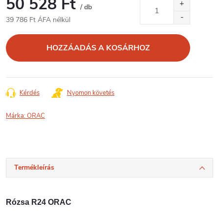
50 528 Ft
/ db
39 786 Ft ÁFA nélkül
Egységár:
HOZZÁADÁS A KOSÁRHOZ
Kérdés
Nyomon követés
Márka:
ORAC
Termékleírás
Rózsa R24 ORAC