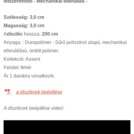
felszerelhető - Mechanikai ellenállás -
Szélesség: 3,0 cm
Magasság: 3,0 cm
A
díszléc
hossza
: 200 cm
Anyaga: : Duropolimer - Sűrű polisztirol alapú, mechanikai
ellenállású, öntött polimer.
Kollekció: Axxent
Felület: fehér
Ár 1
darabra
vonatkozik
.
a díszlécek beépítése
A díszlécek beépítése videó: