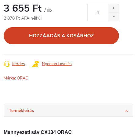
3 655 Ft
/ db
2 878 Ft ÁFA nélkül
Egységár:
HOZZÁADÁS A KOSÁRHOZ
Kérdés
Nyomon követés
Márka:
ORAC
Termékleírás
Mennyezeti sáv CX134 ORAC