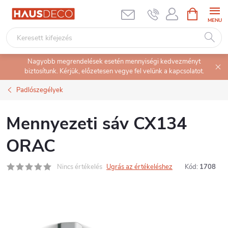
Ugrás
KOSÁR
a
fő
tartalomhoz
Nagyobb megrendelések esetén mennyiségi kedvezményt
biztosítunk. Kérjük, előzetesen vegye fel velünk a kapcsolatot.
Padlószegélyek
Mennyezeti sáv CX134
ORAC
Nincs értékelés
Ugrás az értékeléshez
Kód:
1708