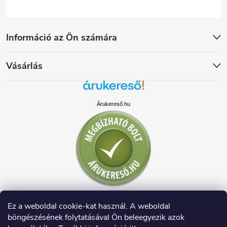
Információ az Ön számára
Vásárlás
Árukereső.hu
Ez a weboldal cookie-kat használ. A weboldal
böngészésének folytatásával Ön beleegyezik azok