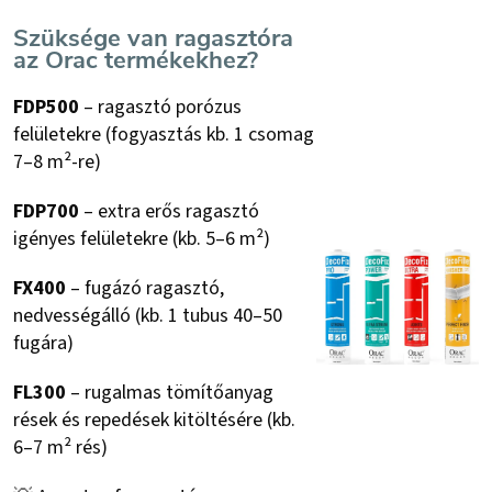
Szüksége van ragasztóra
az Orac termékekhez?
FDP500
– ragasztó porózus
felületekre (fogyasztás kb. 1 csomag
7–8 m²-re)
FDP700
– extra erős ragasztó
igényes felületekre (kb. 5–6 m²)
FX400
– fugázó ragasztó,
nedvességálló (kb. 1 tubus 40–50
fugára)
FL300
– rugalmas tömítőanyag
rések és repedések kitöltésére (kb.
6–7 m² rés)