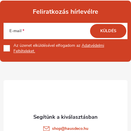
Feliratkozás hírlevélre
L
E-mail
KÜLDÉS
á
Az üzenet
elküldésével elfogadom az
Adatvédelmi
b
Feltételeket.
l
é
c
shop
@
hausdeco.hu