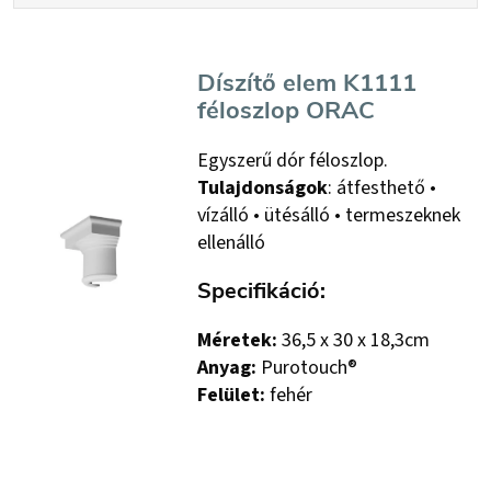
Díszítő elem K1111
féloszlop ORAC
Egyszerű dór féloszlop.
Tulajdonságok
:
átfesthető •
vízálló • ütésálló • termeszeknek
ellenálló
Specifikáció:
Méretek:
36,5 x 30 x 18,3cm
Anyag:
Purotouch®
Felület:
fehér