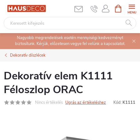
Ugrás
KOSÁR
a
fő
tartalomhoz
Nagyobb megrendelések esetén mennyiségi kedvezményt
biztosítunk. Kérjük, előzetesen vegye fel velünk a kapcsolatot.
Dekoratív díszlécek
Dekoratív elem K1111
Féloszlop ORAC
Nincs értékelés
Ugrás az értékeléshez
Kód:
K1111