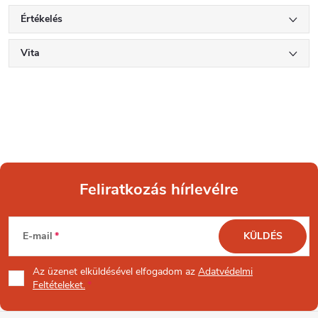
Értékelés
Vita
Feliratkozás hírlevélre
L
E-mail
KÜLDÉS
á
Az üzenet
elküldésével elfogadom az
Adatvédelmi
b
Feltételeket.