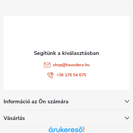
l
é
c
shop
@
hausdeco.hu
+36 176 54 675
Információ az Ön számára
Vásárlás