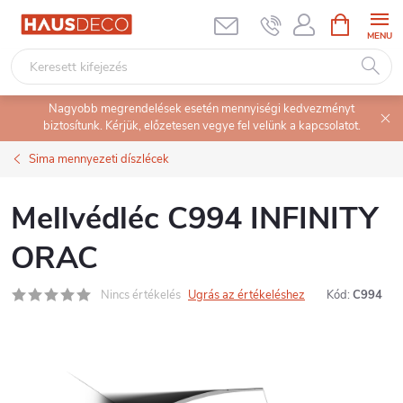
Ugrás
KOSÁR
a
fő
tartalomhoz
Nagyobb megrendelések esetén mennyiségi kedvezményt
biztosítunk. Kérjük, előzetesen vegye fel velünk a kapcsolatot.
Sima mennyezeti díszlécek
Mellvédléc C994 INFINITY
ORAC
Nincs értékelés
Ugrás az értékeléshez
Kód:
C994